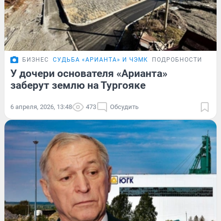
БИЗНЕС
СУДЬБА «АРИАНТА» И ЧЭМК
ПОДРОБНОСТИ
У дочери основателя «Арианта»
заберут землю на Тургояке
6 апреля, 2026, 13:48
473
Обсудить