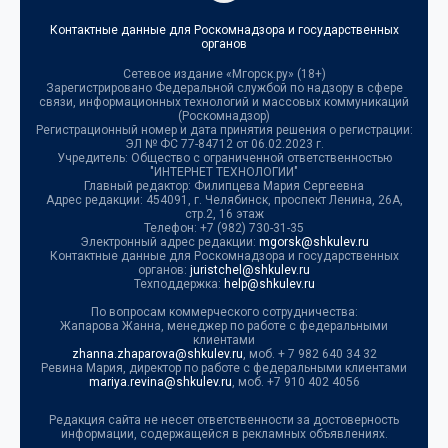
Контактные данные для Роскомнадзора и государственных
органов
Сетевое издание «Мгорск.ру» (18+)
Зарегистрировано Федеральной службой по надзору в сфере
связи, информационных технологий и массовых коммуникаций
(Роскомнадзор)
Регистрационный номер и дата принятия решения о регистрации:
ЭЛ № ФС 77-84712 от 06.02.2023 г.
Учредитель: Общество с ограниченной ответственностью
"ИНТЕРНЕТ ТЕХНОЛОГИИ"
Главный редактор: Филипцева Мария Сергеевна
Адрес редакции: 454091, г. Челябинск, проспект Ленина, 26А,
стр.2, 16 этаж
Телефон: +7 (982) 730-31-35
Электронный адрес редакции:
mgorsk@shkulev.ru
Контактные данные для Роскомнадзора и государственных
органов:
juristchel@shkulev.ru
Техподдержка:
help@shkulev.ru
По вопросам коммерческого сотрудничества:
Жапарова Жанна, менеджер по работе с федеральными
клиентами
zhanna.zhaparova@shkulev.ru
, моб. + 7 982 640 34 32
Ревина Мария, директор по работе с федеральными клиентами
mariya.revina@shkulev.ru
, моб. +7 910 402 4056
Редакция сайта не несет ответственности за достоверность
информации, содержащейся в рекламных объявлениях.