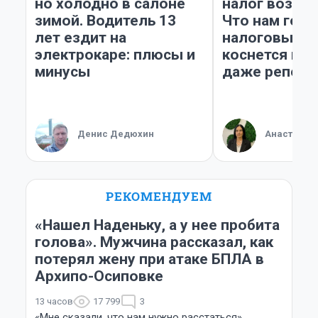
но холодно в салоне
налог возьму
зимой. Водитель 13
Что нам гот
лет ездит на
налоговый з
электрокаре: плюсы и
коснется имп
минусы
даже репети
Денис Дедюхин
Анастасия
РЕКОМЕНДУЕМ
«Нашел Наденьку, а у нее пробита
голова». Мужчина рассказал, как
потерял жену при атаке БПЛА в
Архипо-Осиповке
13 часов
17 799
3
«Мне сказали, что нам нужно расстаться».