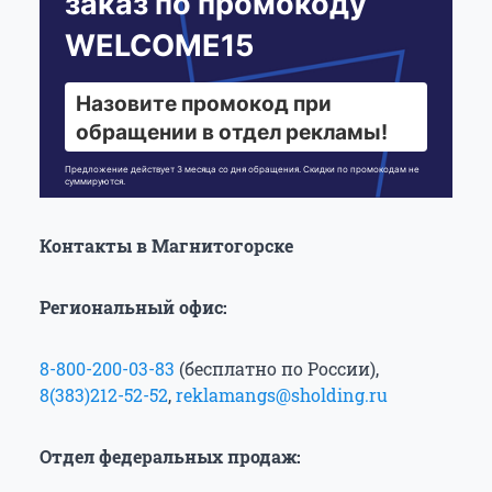
заказ по промокоду
WELCOME15
Назовите промокод при
обращении в отдел рекламы!
Предложение действует 3 месяца со дня обращения. Скидки по промокодам не
суммируются.
Контакты в Магнитогорске
Региональный офис:
8-800-200-03-83
(бесплатно по России),
8(383)212-52-52
,
reklamangs@sholding.ru
Отдел федеральных продаж: