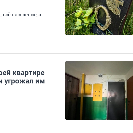
 всё население, а
оей квартире
и угрожал им