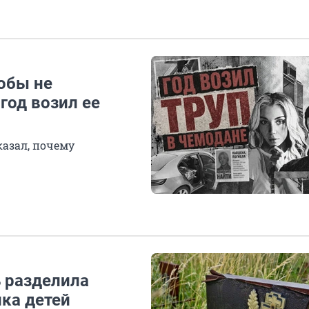
обы не
год возил ее
азал, почему
ь разделила
ика детей