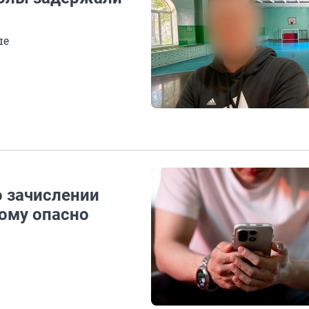
ше
 зачислении
тому опасно