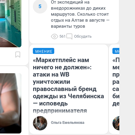
От экспедиций на
5
внедорожниках до диких
маршрутов. Сколько стоит
отдых на Алтае в августе —
варианты туров
561
Обсудить
МНЕНИЕ
МНЕНИЕ
«Маркетплейс нам
«Покуп
ничего не должен»:
мешке»
атаки на WB
предпр
уничтожили
рассказ
православный бренд
самом 
одежды из Челябинска
бизнес
— исповедь
дешевы
предпринимателя
На
Ольга Емельянова
От
де