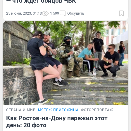
— что ждет бойцов ЧВК
25 июня, 2023, 01:13
1 599
Обсудить
СТРАНА И МИР
МЯТЕЖ ПРИГОЖИНА
ФОТОРЕПОРТАЖ
Как Ростов-на-Дону пережил этот
день: 20 фото