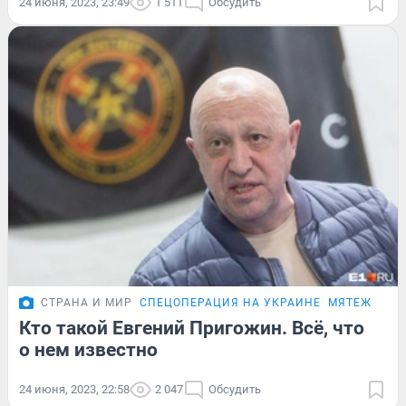
24 июня, 2023, 23:49
1 511
Обсудить
СТРАНА И МИР
СПЕЦОПЕРАЦИЯ НА УКРАИНЕ
МЯТЕЖ ПРИ
Кто такой Евгений Пригожин. Всё, что
о нем известно
24 июня, 2023, 22:58
2 047
Обсудить