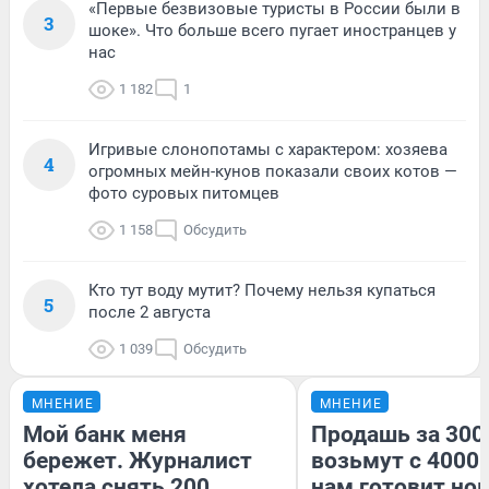
«Первые безвизовые туристы в России были в
3
шоке». Что больше всего пугает иностранцев у
нас
1 182
1
Игривые слонопотамы с характером: хозяева
4
огромных мейн-кунов показали своих котов —
фото суровых питомцев
1 158
Обсудить
Кто тут воду мутит? Почему нельзя купаться
5
после 2 августа
1 039
Обсудить
МНЕНИЕ
МНЕНИЕ
Мой банк меня
Продашь за 3000
бережет. Журналист
возьмут с 4000.
хотела снять 200
нам готовит но