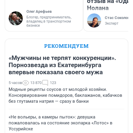
отзыв на «Оди
Нолана
Олег Арефьев
Блогер, предприниматель,
Стас Соколов
владелец в транспортном
Эксперт
бизнесе
РЕКОМЕНДУЕМ
«Мужчины не терпят конкуренции».
Порнозвезда из Екатеринбурга
впервые показала своего мужа
5 часов
13 870
123
Модные рецепты соусов от молодой хозяйки.
Консервирование помидоров, баклажанов, кабачков
без глутамата натрия — сразу в банки
«Не вольеры, а камеры пыток»: девушка
пожаловалась на состояние экопарка «Лотос» в
Уссурийске