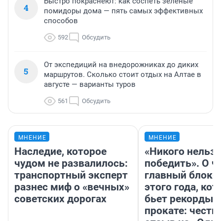
Быстро покраснеют: как соспеть зеленые
4
помидоры дома — пять самых эффективных
способов
592
Обсудить
От экспедиций на внедорожниках до диких
5
маршрутов. Сколько стоит отдых на Алтае в
августе — варианты туров
561
Обсудить
МНЕНИЕ
МНЕНИЕ
Наследие, которое
«Никого нельз
чудом не развалилось:
победить». О ч
транспортный эксперт
главный блокб
разнес миф о «вечных»
этого года, ко
советских дорогах
бьет рекорды 
прокате: честн