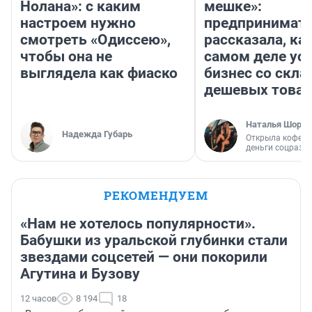
Нолана»: с каким
мешке»:
настроем нужно
предпринимат
смотреть «Одиссею»,
рассказала, как
чтобы она не
самом деле ус
выглядела как фиаско
бизнес со скл
дешевых това
Наталья Шорох
Надежда Губарь
Открыла кофейн
деньги соцразв
РЕКОМЕНДУЕМ
«Нам не хотелось популярности».
Бабушки из уральской глубинки стали
звездами соцсетей — они покорили
Агутина и Бузову
12 часов
8 194
18