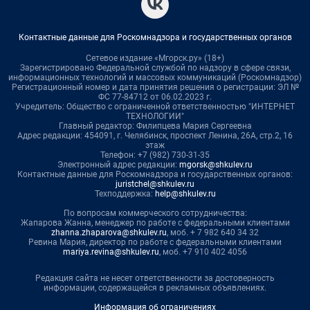
Контактные данные для Роскомнадзора и государственных органов
Сетевое издание «Мгорск.ру» (18+)
Зарегистрировано Федеральной службой по надзору в сфере связи,
информационных технологий и массовых коммуникаций (Роскомнадзор)
Регистрационный номер и дата принятия решения о регистрации: ЭЛ №
ФС 77-84712 от 06.02.2023 г.
Учредитель: Общество с ограниченной ответственностью "ИНТЕРНЕТ
ТЕХНОЛОГИИ"
Главный редактор: Филипцева Мария Сергеевна
Адрес редакции: 454091, г. Челябинск, проспект Ленина, 26А, стр.2, 16
этаж
Телефон: +7 (982) 730-31-35
Электронный адрес редакции:
mgorsk@shkulev.ru
Контактные данные для Роскомнадзора и государственных органов:
juristchel@shkulev.ru
Техподдержка:
help@shkulev.ru
По вопросам коммерческого сотрудничества:
Жапарова Жанна, менеджер по работе с федеральными клиентами
zhanna.zhaparova@shkulev.ru
, моб. + 7 982 640 34 32
Ревина Мария, директор по работе с федеральными клиентами
mariya.revina@shkulev.ru
, моб. +7 910 402 4056
Редакция сайта не несет ответственности за достоверность
информации, содержащейся в рекламных объявлениях.
Информация об ограничениях