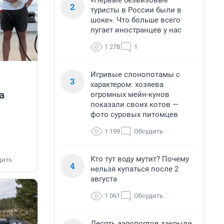
«Первые безвизовые
2
туристы в России были в
шоке». Что больше всего
пугает иностранцев у нас
1 278
1
Игривые слонопотамы с
3
характером: хозяева
а
огромных мейн-кунов
показали своих котов —
фото суровых питомцев
1 199
Обсудить
Кто тут воду мутит? Почему
дить
4
нельзя купаться после 2
августа
1 061
Обсудить
Десять аэропортов закрыли,