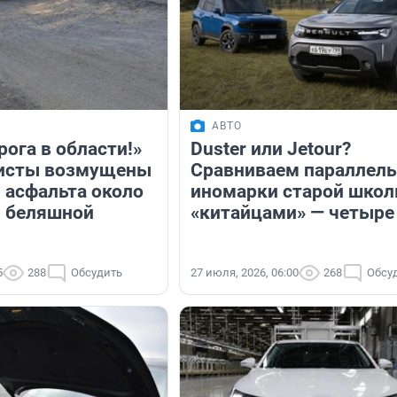
АВТО
ога в области!»
Duster или Jetour?
исты возмущены
Сравниваем параллел
 асфальта около
иномарки старой школ
 беляшной
«китайцами» — четыре
5
288
Обсудить
27 июля, 2026, 06:00
268
Обсу