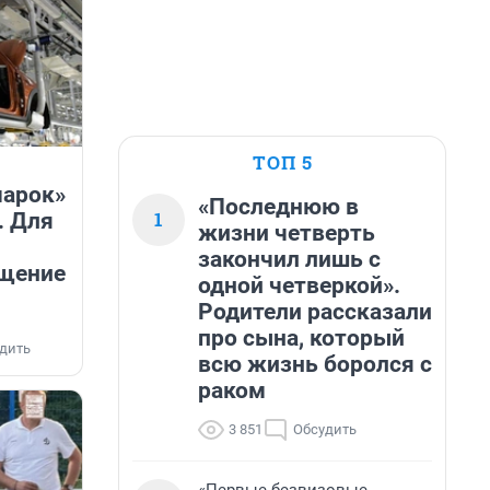
ТОП 5
марок»
«Последнюю в
1
. Для
жизни четверть
закончил лишь с
ащение
одной четверкой».
Родители рассказали
про сына, который
дить
всю жизнь боролся с
раком
3 851
Обсудить