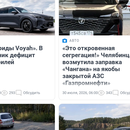
АВТО
риды Voyah». В
«Это откровенная
ник дефицит
сегрегация!» Челябинц
билей
возмутила заправка
«Чангана» на якобы
закрытой АЗС
«Газпромнефти»
0
293
Обсудить
30 июля, 2026, 06:00
343
Обсу