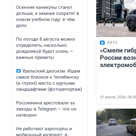
Осенние каникулы станут
дольше, а зимние сократят в
новом учебном году: в чём
дело
По погоде 8 августа можно
АВТО
определить, насколько
«Смели гиб
дождливой будет осень —
России воз
важные приметы
электромо
Уральский даосизм. Ищем
самое близкое к Челябинску
(и глухое) место с крутыми
ландшафтами (фоторепортаж)
31 июля, 2026, 06:0
Россиянина арестовали за
звезды в Telegram — что он
натворил
Не работают аэропорты и
мобильный интернет: в