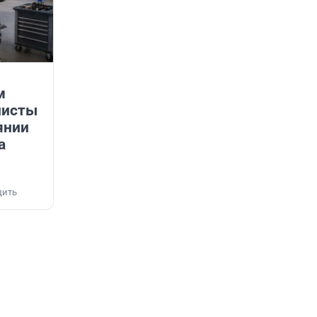
м
листы
янии
а
дить