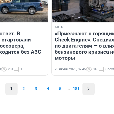
АВТО
ответ. В
«Приезжают с горящи
 стартовали
Check Engine». Специа
оссовера,
по двигателям — о вли
ходится без АЗС
бензинового кризиса н
моторы
0
281
1
20 июля, 2026, 07:45
346
Обсу
1
2
3
4
5
...
181