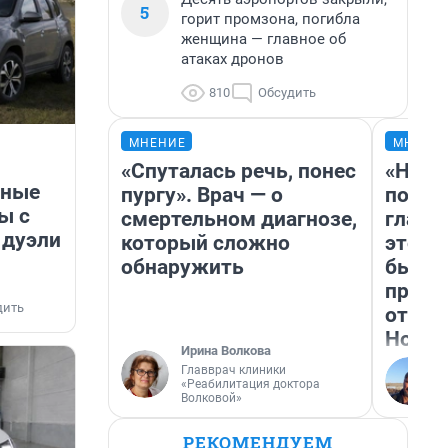
5
горит промзона, погибла
женщина — главное об
атаках дронов
810
Обсудить
МНЕНИЕ
МНЕНИ
«Спуталась речь, понес
«Нико
ьные
пургу». Врач — о
побед
ы с
смертельном диагнозе,
главн
 дуэли
который сложно
этого
обнаружить
бьет 
прока
дить
отзыв
Нолан
Ирина Волкова
Главврач клиники
«Реабилитация доктора
Волковой»
РЕКОМЕНДУЕМ