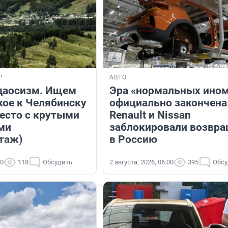
Р
АВТО
даосизм. Ищем
Эра «нормальных ино
кое к Челябинску
официально закончена
место с крутыми
Renault и Nissan
ми
заблокировали возвр
таж)
в Россию
00
118
Обсудить
2 августа, 2026, 06:00
395
Обсу