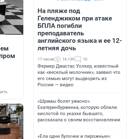
На пляже под
Геленджиком при атаке
БПЛА погибли
преподаватель
английского языка и ее 12-
летняя дочь
чем
опром
17 часов
16 139
10
Фермер Джастас Уолкер, известный
как «веселый молочник», заявил что
его семью могут выдворить из
России — видео
дить
«Шрамы болят ужасно».
Екатеринбурженка, которую облили
кислотой по указке бывшего,
рассказала о своем восстановлении
«Ела одни булочки и пирожные»: