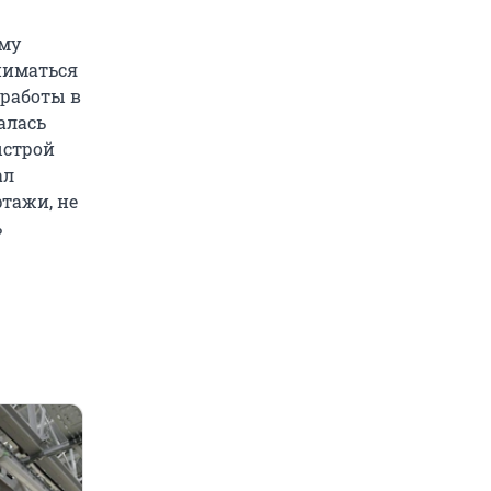
ому
аниматься
 работы в
алась
ыстрой
ал
ртажи, не
ь