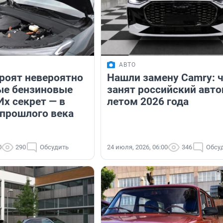
АВТО
роят невероятно
Нашли замену Camry: 
ые бензиновые
занят российский авт
Их секрет — в
летом 2026 года
 прошлого века
0
290
Обсудить
24 июля, 2026, 06:00
346
Обсу