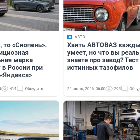
АВТО
, то «Сяопень».
Хаять АВТОВАЗ кажд
ициозная
умеет, но что вы реал
ная марка
знаете про завод? Тест
 в России при
истинных тазофилов
«Яндекса»
0
414
Обсудить
22 июля, 2026, 06:00
295
Обсу