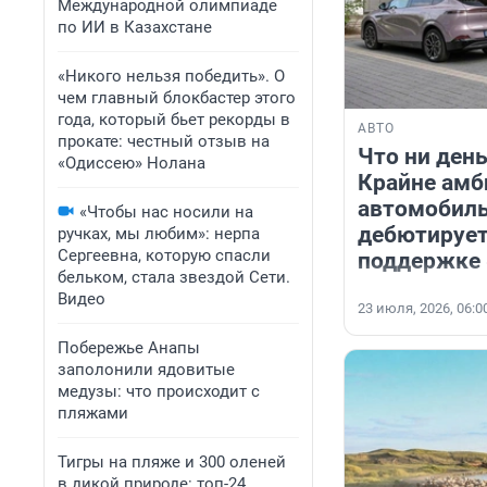
Международной олимпиаде
по ИИ в Казахстане
«Никого нельзя победить». О
чем главный блокбастер этого
года, который бьет рекорды в
АВТО
прокате: честный отзыв на
Что ни день
«Одиссею» Нолана
Крайне амб
автомобиль
«Чтобы нас носили на
дебютирует
ручках, мы любим»: нерпа
Сергеевна, которую спасли
поддержке 
бельком, стала звездой Сети.
Видео
23 июля, 2026, 06:0
Побережье Анапы
заполонили ядовитые
медузы: что происходит с
пляжами
Тигры на пляже и 300 оленей
в дикой природе: топ-24