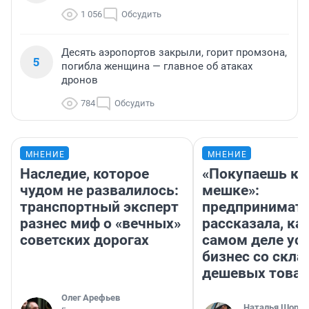
1 056
Обсудить
Десять аэропортов закрыли, горит промзона,
5
погибла женщина — главное об атаках
дронов
784
Обсудить
МНЕНИЕ
МНЕНИЕ
Наследие, которое
«Покупаешь ко
чудом не развалилось:
мешке»:
транспортный эксперт
предпринимат
разнес миф о «вечных»
рассказала, как
советских дорогах
самом деле ус
бизнес со скл
дешевых това
Олег Арефьев
Наталья Шорох