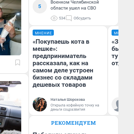
Военком Челябинской
5
области ушел на СВО
534
Обсудить
МНЕНИЕ
МНЕНИЕ
«Покупаешь кота в
«За не
мешке»:
были с
предприниматель
турист
рассказала, как на
отдыхе
самом деле устроен
бизнес со складами
дешевых товаров
Наталья Шорохова
Ал
Открыла кофейную точку на
за
деньги соцразвития
ре
РЕКОМЕНДУЕМ