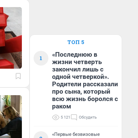
ТОП 5
«Последнюю в
1
жизни четверть
закончил лишь с
одной четверкой».
Родители рассказали
про сына, который
всю жизнь боролся с
раком
5 121
Обсудить
«Первые безвизовые