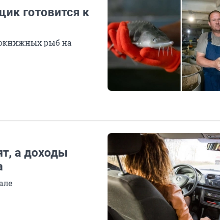
щик готовится к
нокнижных рыб на
т, а доходы
а
але