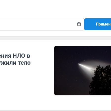
Примен
ения НЛО в
ужили тело