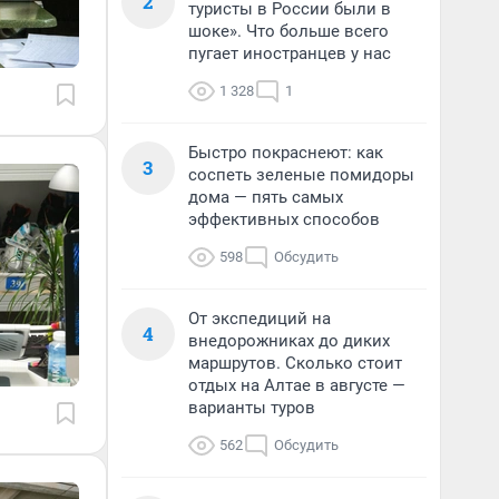
2
туристы в России были в
шоке». Что больше всего
пугает иностранцев у нас
1 328
1
Быстро покраснеют: как
3
соспеть зеленые помидоры
дома — пять самых
эффективных способов
598
Обсудить
От экспедиций на
4
внедорожниках до диких
маршрутов. Сколько стоит
отдых на Алтае в августе —
варианты туров
562
Обсудить