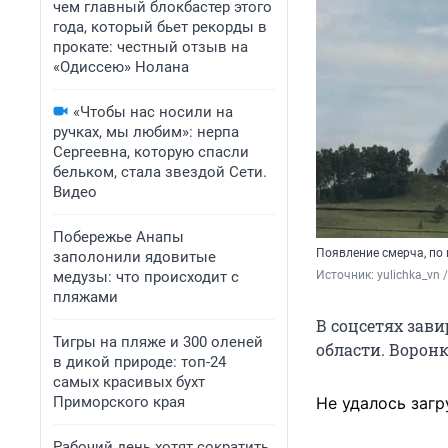
чем главный блокбастер этого
года, который бьет рекорды в
прокате: честный отзыв на
«Одиссею» Нолана
«Чтобы нас носили на
ручках, мы любим»: нерпа
Сергеевна, которую спасли
бельком, стала звездой Сети.
Видео
Побережье Анапы
Появление смерча, по
заполонили ядовитые
медузы: что происходит с
Источник: 
yulichka_vn
пляжами
В соцсетях зави
Тигры на пляже и 300 оленей
области. Ворон
в дикой природе: топ-24
самых красивых бухт
Приморского края
Не удалось загр
Рабочий день хотят сократить,