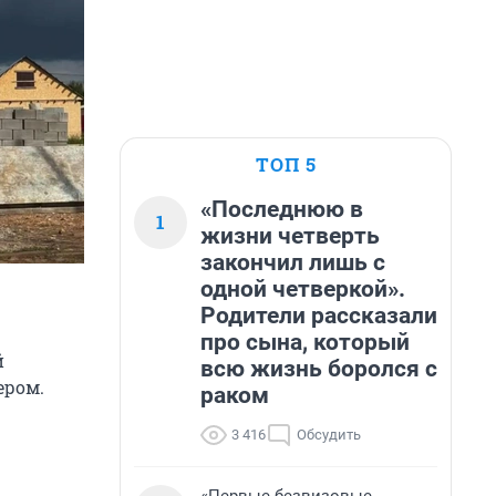
ТОП 5
«Последнюю в
1
жизни четверть
закончил лишь с
одной четверкой».
Родители рассказали
про сына, который
й
всю жизнь боролся с
ером.
раком
3 416
Обсудить