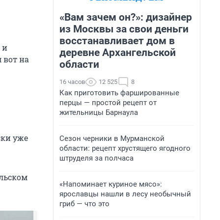
«Вам зачем он?»: дизайнер
из Москвы за свои деньги
восстанавливает дом в
 и
деревне Архангельской
 вот на
области
16 часов
12 525
8
Как приготовить фаршированные
перцы — простой рецепт от
жительницы Барнаула
ски уже
Сезон черники в Мурманской
области: рецепт хрустящего ягодного
штруделя за полчаса
альском
«Напоминает куриное мясо»:
ярославцы нашли в лесу необычный
гриб — что это