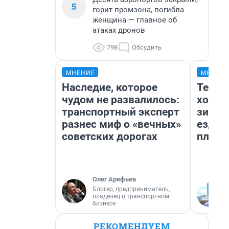
5
горит промзона, погибла
женщина — главное об
атаках дронов
798
Обсудить
МНЕНИЕ
МНЕНИ
Наследие, которое
Тепло
чудом не развалилось:
холод
транспортный эксперт
зимой
разнес миф о «вечных»
ездит
советских дорогах
плюсы
Олег Арефьев
Блогер, предприниматель,
владелец в транспортном
бизнесе
РЕКОМЕНДУЕМ