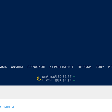
АММА
АФИША
ГОРОСКОП
КУРСЫ ВАЛЮТ
ПРОБКИ
ZODY
И
USD 82,17
СЕЙЧАС
+12°C
EUR 94,84
И ЛИВНИ