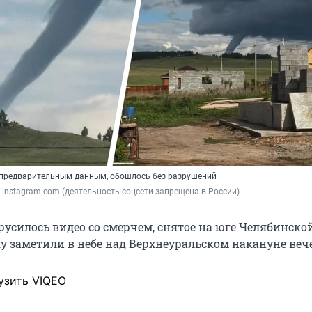
 предварительным данным, обошлось без разрушений
 / instagram.com (деятельность соцсети запрещена в России)
русилось видео со смерчем, снятое на юге Челябинско
ку заметили в небе над Верхнеуральском накануне веч
узить VIQEO