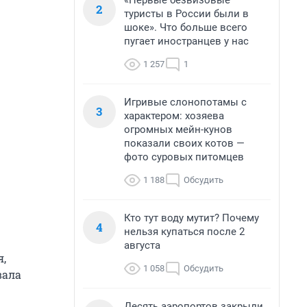
«Первые безвизовые
2
туристы в России были в
шоке». Что больше всего
пугает иностранцев у нас
1 257
1
Игривые слонопотамы с
3
характером: хозяева
огромных мейн-кунов
показали своих котов —
фото суровых питомцев
1 188
Обсудить
Кто тут воду мутит? Почему
4
нельзя купаться после 2
августа
я,
1 058
Обсудить
вала
Десять аэропортов закрыли,