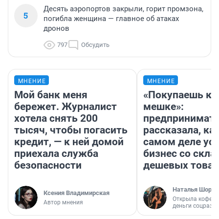
Десять аэропортов закрыли, горит промзона,
5
погибла женщина — главное об атаках
дронов
797
Обсудить
МНЕНИЕ
МНЕНИЕ
Мой банк меня
«Покупаешь ко
бережет. Журналист
мешке»:
хотела снять 200
предпринимат
тысяч, чтобы погасить
рассказала, как
кредит, — к ней домой
самом деле ус
приехала служба
бизнес со скл
безопасности
дешевых това
Наталья Шорох
Ксения Владимирская
Открыла кофейн
Автор мнения
деньги соцразв