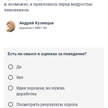
добросовестно осваивать программу;
и, возможно, я преклонюсь перед мудростью
чиновников.
выполнять требования устава школы и
требования к дисциплине;
Андрей Кузнецов
уважать честь и достоинство других
журналист MSK1.RU
обучающихся и работников школы;
не создавать препятствий для получения
образования другими.
Есть ли смысл в оценках за поведение?
За нарушение устава школы закон позволяет
отчислять подростков (старше 15 лет), но это
Да
исключительные случаи, образовательные
учреждения редко идут на такое.
Нет
Идея хорошая, но нужна
доработка
Посмотреть результаты опроса