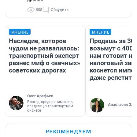
808
Обсудить
МНЕНИЕ
МНЕНИЕ
Наследие, которое
Продашь за 300
чудом не развалилось:
возьмут с 4000
транспортный эксперт
нам готовит н
разнес миф о «вечных»
налоговый зако
советских дорогах
коснется импор
даже репетито
Олег Арефьев
Блогер, предприниматель,
Анастасия Зав
владелец в транспортном
бизнесе
РЕКОМЕНДУЕМ