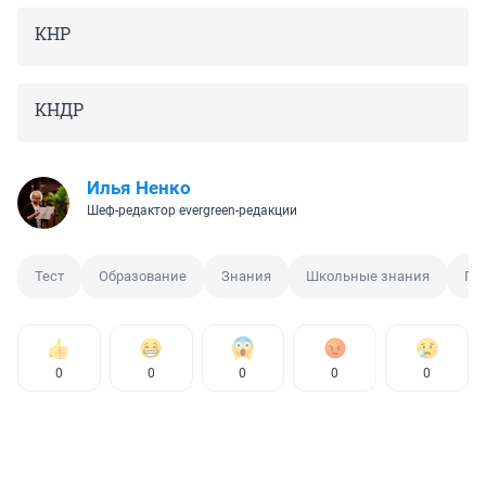
КНР
КНДР
Илья Ненко
Шеф-редактор evergreen-редакции
Тест
Образование
Знания
Школьные знания
Ге
0
0
0
0
0