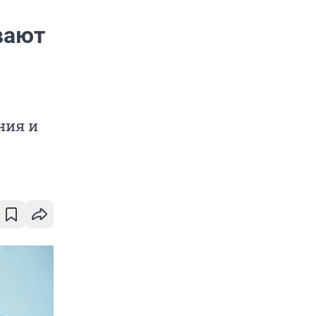
вают
ния и