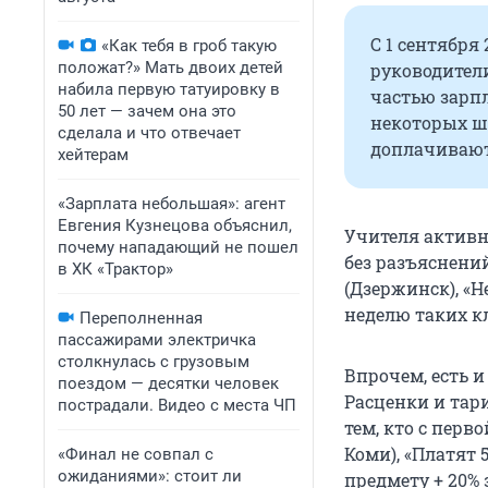
С 1 сентября
«Как тебя в гроб такую
положат?» Мать двоих детей
руководители
набила первую татуировку в
частью зарпл
50 лет — зачем она это
некоторых шк
сделала и что отвечает
доплачивают
хейтерам
«Зарплата небольшая»: агент
Евгения Кузнецова объяснил,
Учителя активн
почему нападающий не пошел
без разъяснений
в ХК «Трактор»
(Дзержинск), «Н
неделю таких к
Переполненная
пассажирами электричка
столкнулась с грузовым
Впрочем, есть и
поездом — десятки человек
Расценки и тари
пострадали. Видео с места ЧП
тем, кто с перв
Коми), «Платят 5
«Финал не совпал с
ожиданиями»: стоит ли
предмету + 20% 