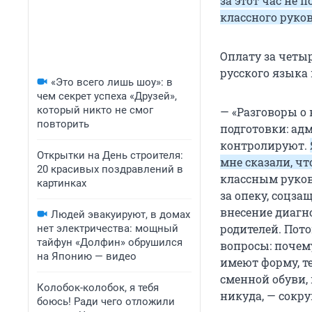
за этот час не 
классного руко
Оплату за четы
русского языка 
«Это всего лишь шоу»: в
чем секрет успеха «Друзей»,
который никто не смог
— «Разговоры о
повторить
подготовки: ад
контролируют.
Открытки на День строителя:
мне сказали, чт
20 красивых поздравлений в
классным руков
картинках
за опеку, соцз
внесение диагн
Людей эвакуируют, в домах
родителей. Пот
нет электричества: мощный
тайфун «Долфин» обрушился
вопросы: почему
на Японию — видео
имеют форму, те
сменной обуви, 
Колобок-колобок, я тебя
никуда, — сокр
боюсь! Ради чего отложили