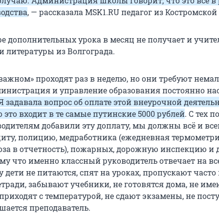
получаю. Администрация школы говорит, что это всё в
водства
, — рассказала MSK1.RU педагог из Костромской
ре дополнительных урока в месяц не получает и учите
и литературы из Волгограда.
 важном» проходят раз в неделю, но они требуют нема
министрация и управление образования постоянно на
Я задавала вопрос об оплате этой внеурочной деятельн
о это входит в те самые путинские 5000 рублей
. С тех п
одителям добавили эту доплату, мы должны всё и все
ащиту, полицию, медработника (ежедневная термометр
оза в отчетность), пожарных, дорожную инспекцию и 
ому что именно классный руководитель отвечает на вс
 дети не питаются, спят на уроках, пропускают часто 
тради, забывают учебники, не готовятся дома, не име
приходят с температурой, не сдают экзамены, не пос
ушается преподаватель.