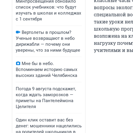
классные часы 
Минпросвещения обновило
вопросы экологи
список учебников: что будут
изучать в школах и колледжах
специальной во
с 1 сентября
такие уроки не
школьную прогр
Вертолеты в прошлом?
возложена на к
Ученые возвращают в небо
нагрузку почем
дирижабли — почему они
учителями и вы
уверены, что за ними будущее
Мне бы в небо.
Вспоминаем историю самых
высоких зданий Челябинска
Погода 9 августа подскажет,
когда ждать заморозков —
приметы на Пантелеймона
Целителя
Один клик оставит вас без
денег: мошенники нацелились
на родителей школьников в