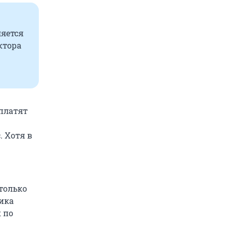
ляется
ктора
 платят
. Хотя в
 только
лика
к по