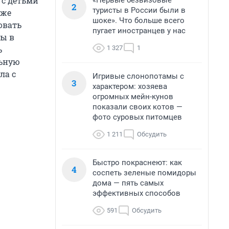
 с детьми
«Первые безвизовые
2
туристы в России были в
кже
шоке». Что больше всего
овать
пугает иностранцев у нас
ны в
1 327
1
ь
льную
ла с
Игривые слонопотамы с
3
характером: хозяева
огромных мейн-кунов
показали своих котов —
фото суровых питомцев
1 211
Обсудить
Быстро покраснеют: как
4
соспеть зеленые помидоры
дома — пять самых
эффективных способов
591
Обсудить