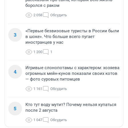
боролся с раком
2 058
Обсудить
«Первые безвизовые туристы в России были
3
в шоке». Что больше всего пугает
иностранцев у нас
1 200
1
Игривые слонопотамы с характером: хозяева
4
огромных мейн-кунов показали своих котов
— фото суровых питомцев
1 161
Обсудить
Кто тут воду мутит? Почему нельзя купаться
5
после 2 августа
1 047
Обсудить