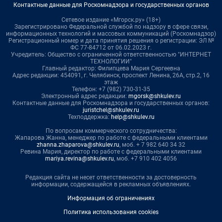
Контактные данные для Роскомнадзора и государственных органов
Сетевое издание «Мгорск.ру» (18+)
Зарегистрировано Федеральной службой по надзору в сфере связи,
информационных технологий и массовых коммуникаций (Роскомнадзор)
Регистрационный номер и дата принятия решения о регистрации: ЭЛ №
ФС 77-84712 от 06.02.2023 г.
Учредитель: Общество с ограниченной ответственностью "ИНТЕРНЕТ
ТЕХНОЛОГИИ"
Главный редактор: Филипцева Мария Сергеевна
Адрес редакции: 454091, г. Челябинск, проспект Ленина, 26А, стр.2, 16
этаж
Телефон: +7 (982) 730-31-35
Электронный адрес редакции:
mgorsk@shkulev.ru
Контактные данные для Роскомнадзора и государственных органов:
juristchel@shkulev.ru
Техподдержка:
help@shkulev.ru
По вопросам коммерческого сотрудничества:
Жапарова Жанна, менеджер по работе с федеральными клиентами
zhanna.zhaparova@shkulev.ru
, моб. + 7 982 640 34 32
Ревина Мария, директор по работе с федеральными клиентами
mariya.revina@shkulev.ru
, моб. +7 910 402 4056
Редакция сайта не несет ответственности за достоверность
информации, содержащейся в рекламных объявлениях.
Информация об ограничениях
Политика использования cookies