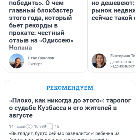
победить». О чем
но дешевеют: 
главный блокбастер
рынок недвиж
этого года, который
сейчас такой 
бьет рекорды в
прокате: честный
отзыв на «Одиссею»
Нолана
Екатерина Торо
Стас Соколов
директор агентс
Эксперт
недвижимости
РЕКОМЕНДУЕМ
«Плохо, как никогда до этого»: таролог
о судьбе Кузбасса и его жителей в
августе
14 часов
10 939
15
«Выглядит, будто сейчас развалится»: ребенка из
Австралии шокировало состояние зданий в