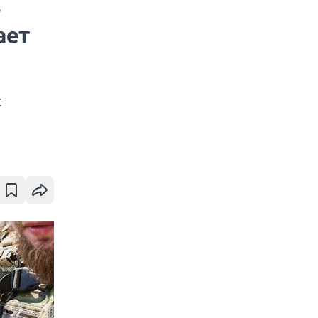
-
ает
х