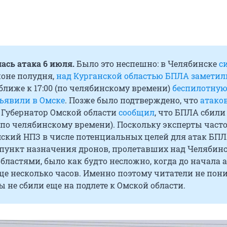
ась атака 6 июля.
Было это неспешно: в Челябинске
с
йоне полудня,
над Курганской областью БПЛА заметил
, ближе к 17:00 (по челябинскому времени)
беспилотну
бъявили в Омске
. Позже было подтверждено, что
атако
. Губернатор Омской области
сообщил
, что БПЛА сбили
 (по челябинскому времени). Поскольку эксперты част
ский НПЗ в числе потенциальных целей для атак БПЛ
 пункт назначения дронов, пролетавших над Челябин
бластями, было как будто несложно, когда до начала 
ще несколько часов. Именно поэтому читатели не пон
 не сбили еще на подлете к Омской области.