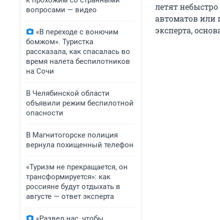
к прохожим со странными
летят небыстро 
вопросами — видео
автоматов или 
эксперта, основ
«В переходе с вонючим
бомжом». Туристка
рассказала, как спасалась во
время налета беспилотников
на Сочи
В Челябинской области
объявили режим беспилотной
опасности
В Магнитогорске полиция
вернула похищенный телефон
«Туризм не прекращается, он
трансформируется»: как
россияне будут отдыхать в
августе — ответ эксперта
«Развел нас, чтобы