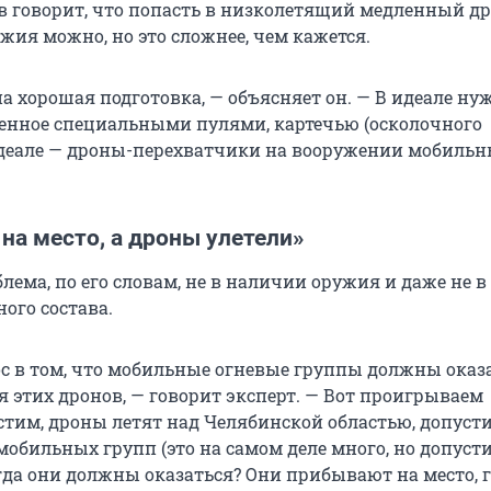
 говорит, что попасть в низколетящий медленный др
жия можно, но это сложнее, чем кажется.
а хорошая подготовка, — объясняет он. — В идеале ну
енное специальными пулями, картечью (осколочного
 идеале — дроны-перехватчики на вооружении мобиль
на место, а дроны улетели»
лема, по его словам, не в наличии оружия и даже не в
ого состава.
с в том, что мобильные огневые группы должны оказ
я этих дронов, — говорит эксперт. — Вот проигрываем
стим, дроны летят над Челябинской областью, допусти
 мобильных групп (это на самом деле много, но допусти
огда они должны оказаться? Они прибывают на место, 