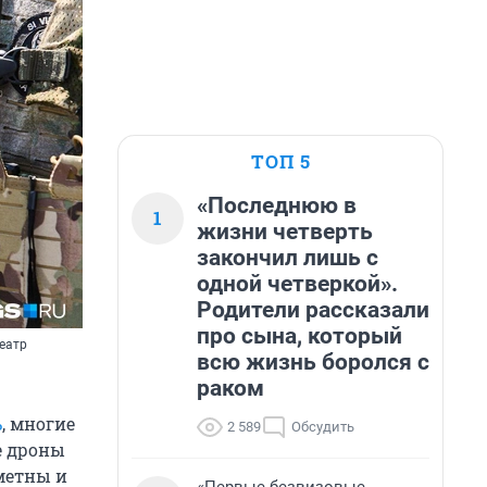
ТОП 5
«Последнюю в
1
жизни четверть
закончил лишь с
одной четверкой».
Родители рассказали
про сына, который
еатр
всю жизнь боролся с
раком
ь
, многие
2 589
Обсудить
е дроны
метны и