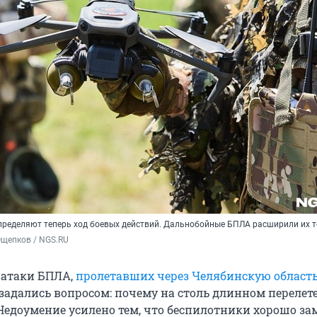
пределяют теперь ход боевых действий. Дальнобойные БПЛА расширили их т
Ощепков / NGS.RU
 атаки БПЛА,
пролетавших через Челябинскую област
 задались вопросом: почему на столь длинном перелет
 Недоумение усилено тем, что беспилотники хорошо за