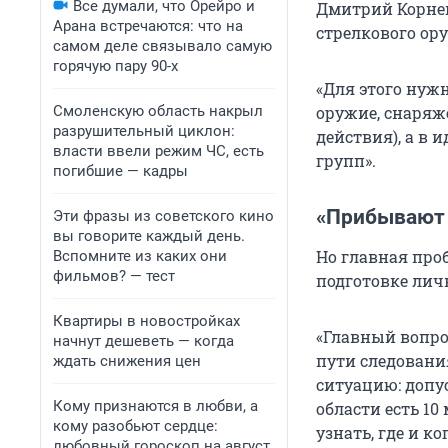
Все думали, что Орейро и
Дмитрий Корнев
Арана встречаются: что на
стрелкового ору
самом деле связывало самую
горячую пару 90-х
«Для этого нужн
Смоленскую область накрыл
оружие, снаряж
разрушительный циклон:
действия), а в
власти ввели режим ЧС, есть
групп».
погибшие — кадры
«Прибывают 
Эти фразы из советского кино
вы говорите каждый день.
Но главная проб
Вспомните из каких они
фильмов? — тест
подготовке личн
Квартиры в новостройках
«Главный вопро
начнут дешеветь — когда
пути следовани
ждать снижения цен
ситуацию: допу
Кому признаются в любви, а
области есть 10
кому разобьют сердце:
узнать, где и к
любовный гороскоп на август