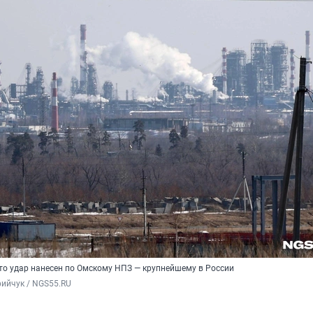
что удар нанесен по Омскому НПЗ — крупнейшему в России
ийчук / NGS55.RU