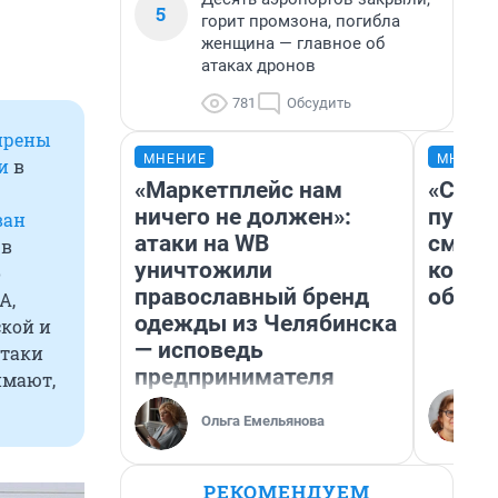
5
горит промзона, погибла
женщина — главное об
атаках дронов
781
Обсудить
ирены
МНЕНИЕ
МНЕНИ
и
в
«Маркетплейс нам
«Спут
ю
ничего не должен»:
пургу»
ван
атаки на WB
смерт
 в
уничтожили
котор
о
православный бренд
обнар
А,
одежды из Челябинска
ской и
— исповедь
атаки
предпринимателя
имают,
Ольга Емельянова
РЕКОМЕНДУЕМ