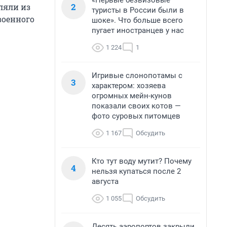
«Первые безвизовые
2
еляли из
туристы в России были в
военного
шоке». Что больше всего
пугает иностранцев у нас
1 224
1
Игривые слонопотамы с
3
характером: хозяева
огромных мейн-кунов
показали своих котов —
фото суровых питомцев
1 167
Обсудить
Кто тут воду мутит? Почему
4
нельзя купаться после 2
августа
1 055
Обсудить
Десять аэропортов закрыли,