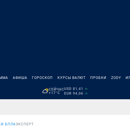
АММА
АФИША
ГОРОСКОП
КУРСЫ ВАЛЮТ
ПРОБКИ
ZODY
И
USD 81,41
СЕЙЧАС
+17°C
EUR 94,06
КИ БПЛА
ЭКСПЕРТ