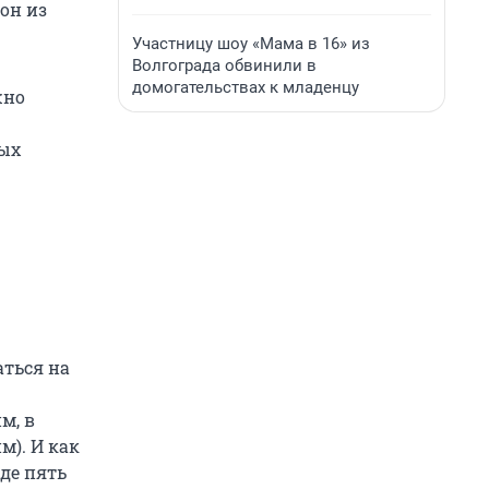
он из
Участницу шоу «Мама в 16» из
Волгограда обвинили в
домогательствах к младенцу
жно
ных
аться на
м, в
м). И как
где пять