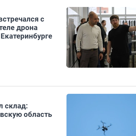
встречался с
теле дрона
 Екатеринбурге
л склад:
вскую область