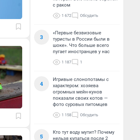
с раком
1 672
Обсудить
«Первые безвизовые
3
туристы в России были в
шоке». Что больше всего
пугает иностранцев у нас
1 187
1
Игривые слонопотамы с
4
характером: хозяева
огромных мейн-кунов
показали своих котов —
фото суровых питомцев
1 158
Обсудить
Кто тут воду мутит? Почему
5
нельзя купаться после 2