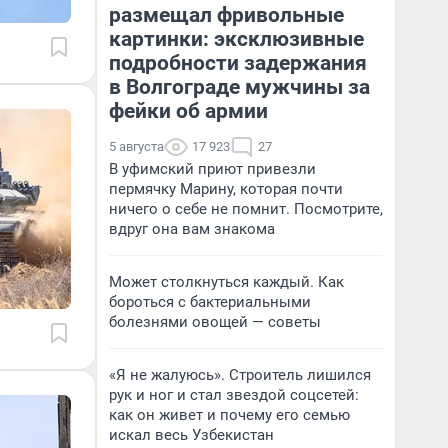
размещал фривольные
картинки: эксклюзивные
подробности задержания
в Волгограде мужчины за
фейки об армии
5 августа
17 923
27
В уфимский приют привезли
пермячку Марину, которая почти
ничего о себе не помнит. Посмотрите,
вдруг она вам знакома
Может столкнуться каждый. Как
бороться с бактериальными
болезнями овощей — советы
«Я не жалуюсь». Строитель лишился
рук и ног и стал звездой соцсетей:
как он живет и почему его семью
искал весь Узбекистан