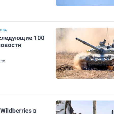
БПЛА
 следующие 100
новости
але
ildberries в