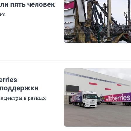
али пять человек
ие
rries
 поддержки
ие центры в разных