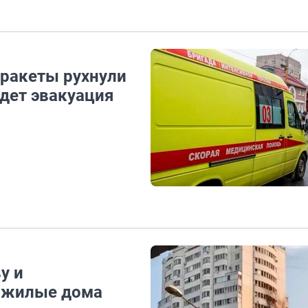
 ракеты рухнули
дет эвакуация
у и
в жилые дома