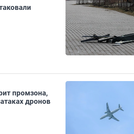
атаковали
рит промзона,
 атаках дронов