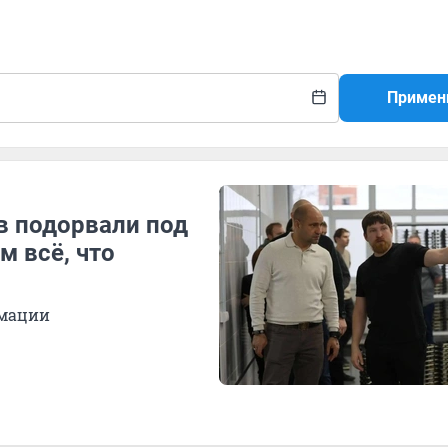
Примен
в подорвали под
 всё, что
имации