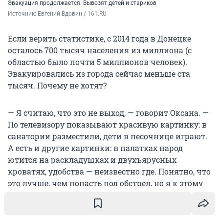
Эвакуация продолжается. Вывозят детей и стариков
Источник: 
Евгений Вдовин / 161.RU
Если верить статистике, с 2014 года в Донецке
осталось 700 тысяч населения из миллиона (с
областью было почти 5 миллионов человек).
Эвакуировались из города сейчас меньше ста
тысяч. Почему не хотят?
— Я считаю, что это не выход, — говорит Оксана. —
По телевизору показывают красивую картинку: в
санатории разместили, дети в песочнице играют.
А есть и другие картинки: в палатках народ
ютится на раскладушках и двухъярусных
кроватях, удобства — неизвестно где. Понятно, что
это лучше, чем попасть под обстрел, но я к этому
не готова. Знали бы вы, как всё это надоело.
Каждое утро просыпаешься и гадаешь, что тебе
новый день преподнесет. Достали. Уже бы