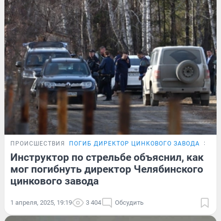
ПРОИСШЕСТВИЯ
ПОГИБ ДИРЕКТОР ЦИНКОВОГО ЗАВОДА
ЭКС
Инструктор по стрельбе объяснил, как
мог погибнуть директор Челябинского
цинкового завода
1 апреля, 2025, 19:19
3 404
Обсудить