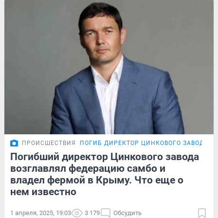
ПРОИСШЕСТВИЯ
ПОГИБ ДИРЕКТОР ЦИНКОВОГО ЗАВОДА
П
Погибший директор Цинкового завода
возглавлял федерацию самбо и
владел фермой в Крыму. Что еще о
нем известно
1 апреля, 2025, 19:03
3 179
Обсудить