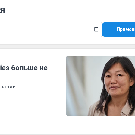
ия
Примен
ies больше не
мпании