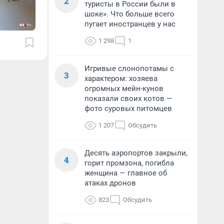
2
туристы в России были в
шоке». Что больше всего
пугает иностранцев у нас
1 298
1
Игривые слонопотамы с
3
характером: хозяева
огромных мейн-кунов
показали своих котов —
фото суровых питомцев
1 207
Обсудить
Десять аэропортов закрыли,
4
горит промзона, погибла
женщина — главное об
атаках дронов
823
Обсудить