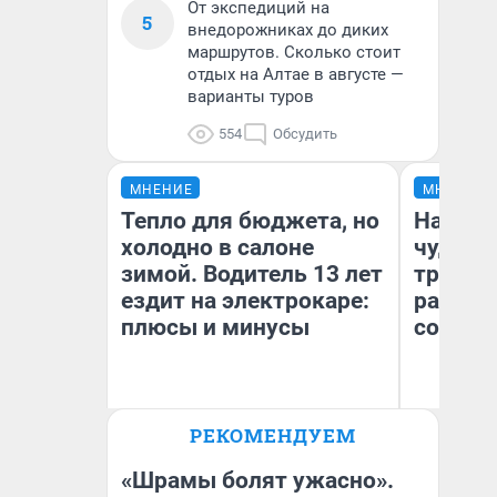
От экспедиций на
5
внедорожниках до диких
маршрутов. Сколько стоит
отдых на Алтае в августе —
варианты туров
554
Обсудить
МНЕНИЕ
МНЕНИЕ
Тепло для бюджета, но
Наслед
холодно в салоне
чудом 
зимой. Водитель 13 лет
трансп
ездит на электрокаре:
разнес
плюсы и минусы
советс
Ол
РЕКОМЕНДУЕМ
Бл
Денис Дедюхин
вл
би
«Шрамы болят ужасно».