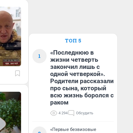
ТОП 5
«Последнюю в
1
жизни четверть
закончил лишь с
одной четверкой».
Родители рассказали
про сына, который
всю жизнь боролся с
раком
4 294
Обсудить
«Первые безвизовые