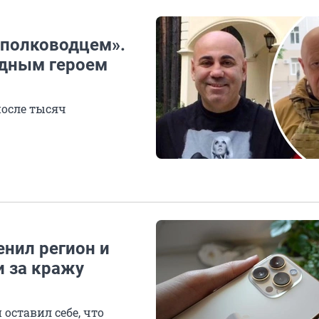
 полководцем».
одным героем
после тысяч
енил регион и
и за кражу
оставил себе, что