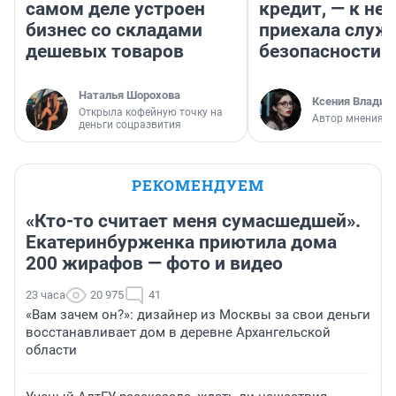
самом деле устроен
кредит, — к не
бизнес со складами
приехала служ
дешевых товаров
безопасности
Наталья Шорохова
Ксения Владим
Открыла кофейную точку на
Автор мнения
деньги соцразвития
РЕКОМЕНДУЕМ
«Кто-то считает меня сумасшедшей».
Екатеринбурженка приютила дома
200 жирафов — фото и видео
23 часа
20 975
41
«Вам зачем он?»: дизайнер из Москвы за свои деньги
восстанавливает дом в деревне Архангельской
области