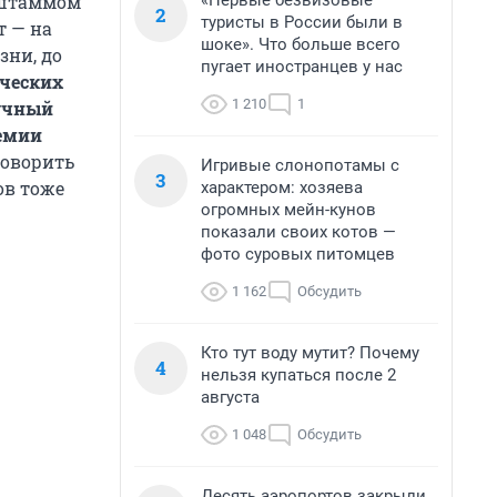
«Первые безвизовые
 штаммом
2
туристы в России были в
т — на
шоке». Что больше всего
зни, до
пугает иностранцев у нас
ческих
1 210
1
аучный
демии
говорить
Игривые слонопотамы с
3
ов тоже
характером: хозяева
огромных мейн-кунов
показали своих котов —
фото суровых питомцев
1 162
Обсудить
Кто тут воду мутит? Почему
4
нельзя купаться после 2
августа
1 048
Обсудить
Десять аэропортов закрыли,