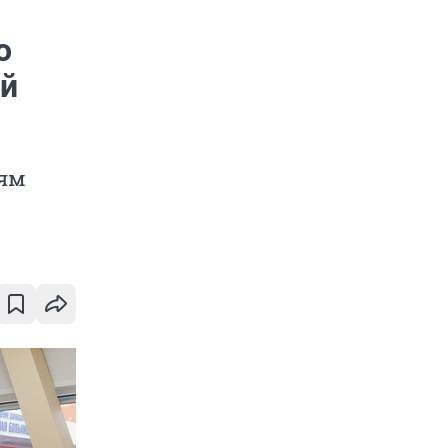
о
ой
дям