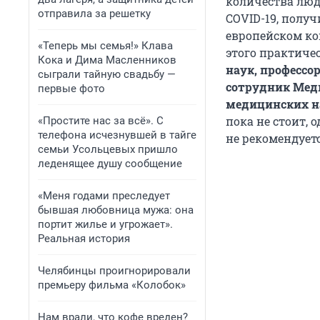
количества люд
отправила за решетку
COVID-19, полу
европейском ко
«Теперь мы семья!» Клава
этого практиче
Кока и Дима Масленников
наук, профессо
сыграли тайную свадьбу —
сотрудник Меди
первые фото
медицинских н
пока не стоит,
«Простите нас за всё». С
телефона исчезнувшей в тайге
не рекомендуетс
семьи Усольцевых пришло
леденящее душу сообщение
«Меня годами преследует
бывшая любовница мужа: она
портит жилье и угрожает».
Реальная история
Челябинцы проигнорировали
премьеру фильма «Колобок»
Нам врали, что кофе вреден?