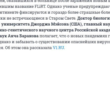
ей, оказавшихся в больнице после заражения новым
чившим название FLiRT. Однако ученые предупреждаю
нтиненте фиксируются и гораздо более страшные боле
ски не встречающиеся в Старом Свете.
Доктор биологи
р университета Джорджа Мэйсона (США), главный н
ко-генетического научного центра Российской ака
аук Анча Баранова
полагает, что о новых пандемиях 
 однако и забывать о существовании опаснейших вирус
я. Об этом она рассказала
V1.RU
.