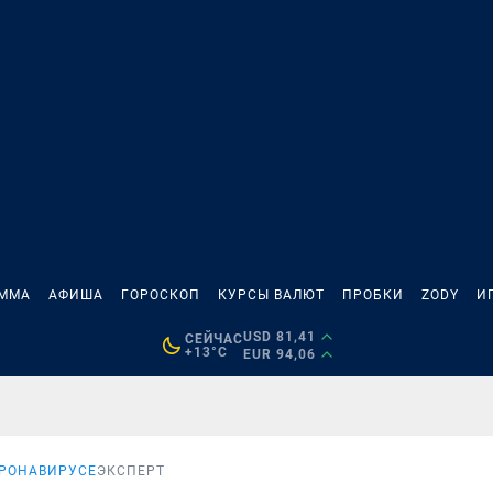
АММА
АФИША
ГОРОСКОП
КУРСЫ ВАЛЮТ
ПРОБКИ
ZODY
И
USD 81,41
СЕЙЧАС
+13°C
EUR 94,06
ОРОНАВИРУСЕ
ЭКСПЕРТ