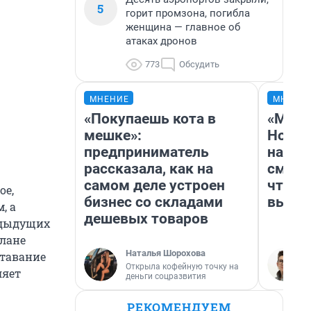
5
горит промзона, погибла
женщина — главное об
атаках дронов
773
Обсудить
МНЕНИЕ
МНЕНИ
«Покупаешь кота в
«Мы в
мешке»:
Нолан
предприниматель
настр
рассказала, как на
смотр
самом деле устроен
чтобы
ое,
бизнес со складами
выгля
, а
дешевых товаров
едыдущих
плане
Наталья Шорохова
ставание
Открыла кофейную точку на
ляет
деньги соцразвития
РЕКОМЕНДУЕМ