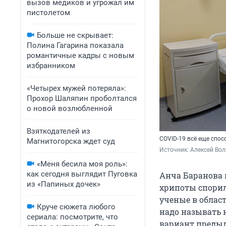
вызов медиков и угрожал им
пистолетом
Больше не скрывает:
Полина Гагарина показала
романтичные кадры с новым
избранником
«Четырех мужей потеряла»:
Прохор Шаляпин проболтался
о новой возлюбленной
Взяткодателей из
COVID-19 всё еще спо
Магнитогорска ждет суд
Источник: 
Алексей Вол
«Меня бесила моя роль»:
как сегодня выглядит Пуговка
Анча Баранова 
из «Папиных дочек»
хрипоты спорил
ученые в облас
Круче сюжета любого
надо называть 
сериала: посмотрите, что
вариант предыду