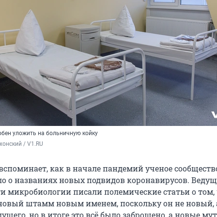
собен уложить на больничную койку
хонский / V1.RU
вспоминает, как в начале пандемий ученое сообществ
о о названиях новых подвидов коронавирусов. Веду
ти микробиологии писали полемические статьи о том, 
новый штамм новым именем, поскольку он не новый, 
щего, но в итоге это всё было заброшено, а новые му