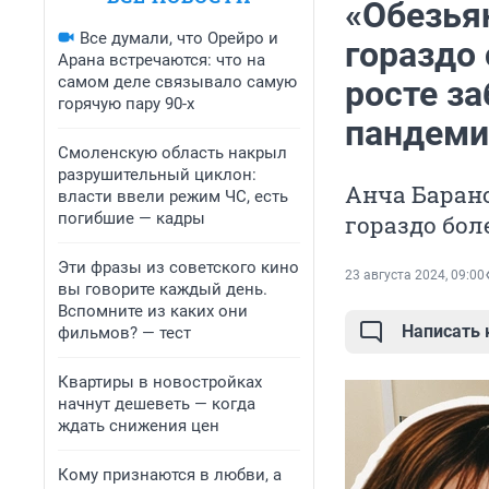
«Обезья
Все думали, что Орейро и
гораздо 
Арана встречаются: что на
самом деле связывало самую
росте з
горячую пару 90-х
пандеми
Смоленскую область накрыл
разрушительный циклон:
Анча Баран
власти ввели режим ЧС, есть
погибшие — кадры
гораздо бо
Эти фразы из советского кино
23 августа 2024, 09:00
вы говорите каждый день.
Вспомните из каких они
Написать
фильмов? — тест
Квартиры в новостройках
начнут дешеветь — когда
ждать снижения цен
Кому признаются в любви, а