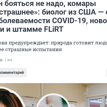
н бояться не надо, комары
страшнее»: биолог из США — 
аболеваемости COVID-19, нов
и и штамме FLiRT
ова предупреждает: природа готовит лю
лее страшные испытания
1 404
 комментарий