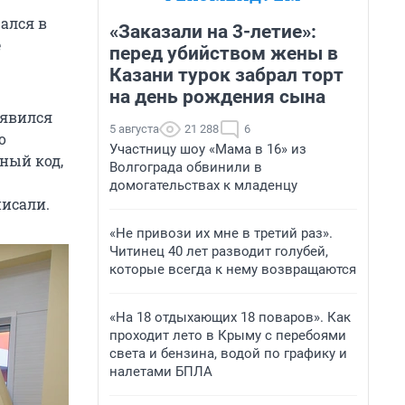
ался в
«Заказали на 3-летие»:
е
перед убийством жены в
Казани турок забрал торт
на день рождения сына
оявился
5 августа
21 288
6
о
Участницу шоу «Мама в 16» из
ный код,
Волгограда обвинили в
домогательствах к младенцу
писали.
«Не привози их мне в третий раз».
Читинец 40 лет разводит голубей,
которые всегда к нему возвращаются
«На 18 отдыхающих 18 поваров». Как
проходит лето в Крыму с перебоями
света и бензина, водой по графику и
налетами БПЛА