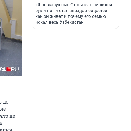
«Я не жалуюсь». Строитель лишился
рук и ног и стал звездой соцсетей:
как он живет и почему его семью
искал весь Узбекистан
о до
щие
что не
а
тации