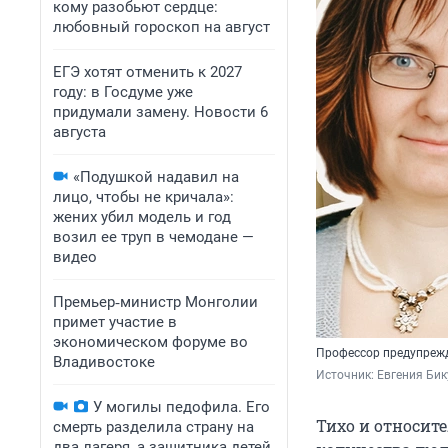
кому разобьют сердце:
любовный гороскоп на август
ЕГЭ хотят отменить к 2027
году: в Госдуме уже
придумали замену. Новости 6
августа
«Подушкой надавил на
лицо, чтобы не кричала»:
жених убил модель и год
возил ее труп в чемодане —
видео
Премьер‑министр Монголии
примет участие в
экономическом форуме во
Профессор предупрежд
Владивостоке
Источник: 
Евгения Бик
У могилы педофила. Его
Тихо и относит
смерть разделила страну на
два лагеря, а защитника детей