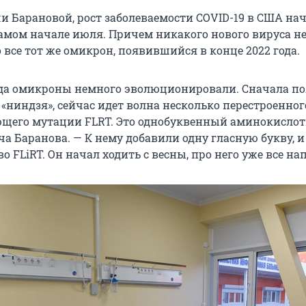
и Барановой, рост заболеваемости COVID-19 в США нач
амом начале июля. Причем никакого нового вируса н
 все тот же омикрон, появившийся в конце 2022 года.
ода омикроны немного эволюционировали. Сначала п
 «ниндзя», сейчас идет волна несколько перестроенног
щего мутации FLRT. Это однобуквенный аминокислот
а Баранова. — К нему добавили одну гласную букву, и
о FLiRT. Он начал ходить с весны, про него уже все на