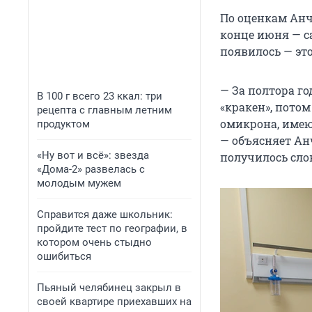
По оценкам Анч
конце июня — с
появилось — это
— За полтора г
В 100 г всего 23 ккал: три
«кракен», потом
рецепта с главным летним
омикрона, имею
продуктом
— объясняет Анч
«Ну вот и всё»: звезда
получилось слов
«Дома-2» развелась с
молодым мужем
Справится даже школьник:
пройдите тест по географии, в
котором очень стыдно
ошибиться
Пьяный челябинец закрыл в
своей квартире приехавших на