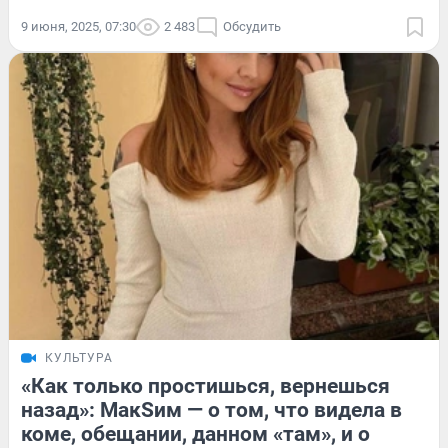
9 июня, 2025, 07:30
2 483
Обсудить
КУЛЬТУРА
«Как только простишься, вернешься
назад»: МакSим — о том, что видела в
коме, обещании, данном «там», и о