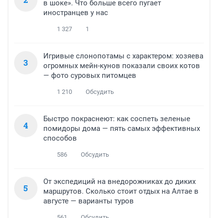
в шоке». Что больше всего пугает
иностранцев у нас
1 327
1
Игривые слонопотамы с характером: хозяева
3
огромных мейн-кунов показали своих котов
— фото суровых питомцев
1 210
Обсудить
Быстро покраснеют: как соспеть зеленые
4
помидоры дома — пять самых эффективных
способов
586
Обсудить
От экспедиций на внедорожниках до диких
5
маршрутов. Сколько стоит отдых на Алтае в
августе — варианты туров
561
Обсудить