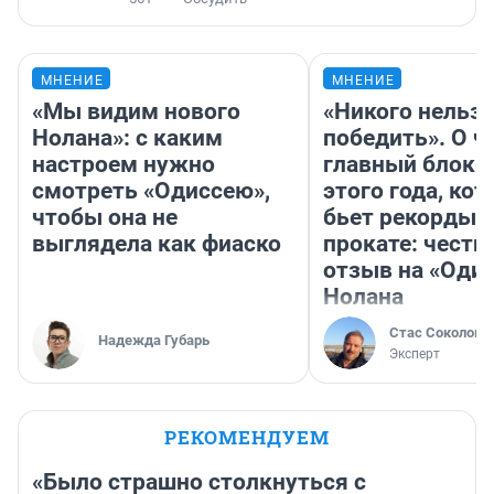
МНЕНИЕ
МНЕНИЕ
«Мы видим нового
«Никого нельз
Нолана»: с каким
победить». О ч
настроем нужно
главный блокб
смотреть «Одиссею»,
этого года, ко
чтобы она не
бьет рекорды 
выглядела как фиаско
прокате: честн
отзыв на «Оди
Нолана
Стас Соколов
Надежда Губарь
Эксперт
РЕКОМЕНДУЕМ
«Было страшно столкнуться с