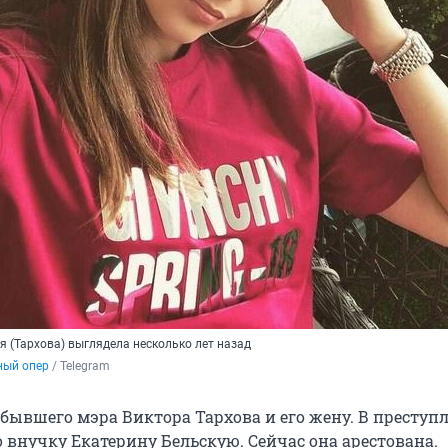
я (Тархова) выглядела несколько лет назад
ый опер
 / Telegram
 бывшего мэра Виктора Тархова и его жену. В преступ
 внучку Екатерину Бельскую. Сейчас она арестована.