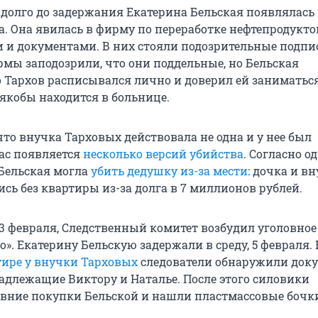
адолго до задержания Екатерина Бельская появлялась 
а. Она явилась в фирму по переработке нефтепродукто
 и документами. В них стояли подозрительные подпи
мы заподозрили, что они поддельные, но Бельская
о Тархов расписывался лично и доверил ей заниматьс
 якобы находится в больнице.
то внучка Тарховых действовала не одна и у нее был
ас появляется
несколько версий убийства
. Согласно о
 Бельская могла
убить дедушку из-за мести
: дочка и в
сь без квартиры из-за долга в 7 миллионов рублей.
 3 февраля, Следственный комитет возбудил уголовное
о». Екатерину Бельскую задержали в среду, 5 февраля.
тире у внучки Тарховых
следователи обнаружили док
адлежащие Виктору и Наталье. После этого силовики
вние покупки Бельской и нашли пластмассовые бочк