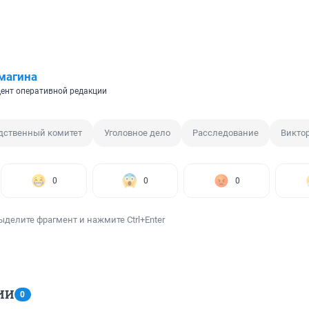
магина
ент оперативной редакции
дственный комитет
Уголовное дело
Расследование
Виктор
0
0
0
ыделите фрагмент и нажмите Ctrl+Enter
ИИ
0