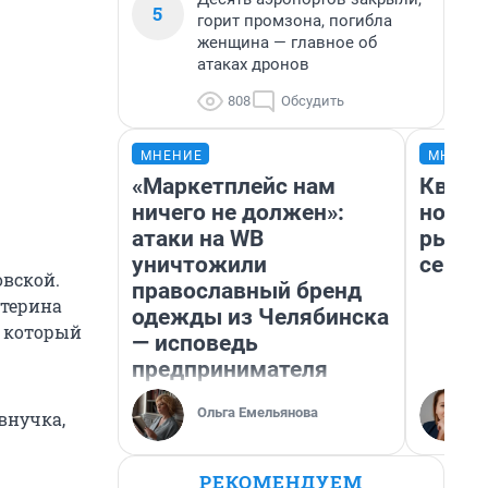
5
горит промзона, погибла
женщина — главное об
атаках дронов
808
Обсудить
МНЕНИЕ
МНЕНИ
«Маркетплейс нам
Кварт
ничего не должен»:
но де
атаки на WB
рынок
уничтожили
сейча
овской.
православный бренд
терина
одежды из Челябинска
, который
— исповедь
предпринимателя
Ольга Емельянова
внучка,
РЕКОМЕНДУЕМ