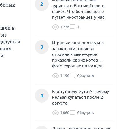
«Первые безвизовые
2
убитых
туристы в России были в
шоке». Что больше всего
пугает иностранцев у нас
1 275
1
ашли в
 из
 дедушки
Игривые слонопотамы с
3
ения.
характером: хозяева
огромных мейн-кунов
 и
показали своих котов —
фото суровых питомцев
1 196
Обсудить
Кто тут воду мутит? Почему
4
нельзя купаться после 2
августа
1 060
Обсудить
Десять аэропортов закрыли,