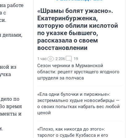
на работе
«Шрамы болят ужасно».
в с
Екатеринбурженка,
си.
которую облили кислотой
по указке бывшего,
я делами,
рассказала о своем
восстановлении
1 час
2 206
19
Сезон черники в Мурманской
дной из
области: рецепт хрустящего ягодного
нучка
штруделя за полчаса
«Ела одни булочки и пирожные»:
 дело по
экстремально худые новосибирцы —
 Во время
о своих попытках набрать вес любой
ценой
ументы и
и.
«Плохо, как никогда до этого»:
таролог о судьбе Кузбасса и его