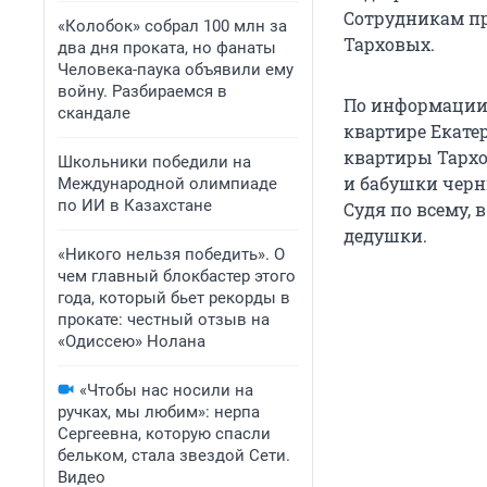
Сотрудникам пр
«Колобок» собрал 100 млн за
Тарховых.
два дня проката, но фанаты
Человека-паука объявили ему
войну. Разбираемся в
По информации 
скандале
квартире Екате
квартиры Тархо
Школьники победили на
и бабушки черн
Международной олимпиаде
по ИИ в Казахстане
Судя по всему, 
дедушки.
«Никого нельзя победить». О
чем главный блокбастер этого
года, который бьет рекорды в
прокате: честный отзыв на
«Одиссею» Нолана
«Чтобы нас носили на
ручках, мы любим»: нерпа
Сергеевна, которую спасли
бельком, стала звездой Сети.
Видео