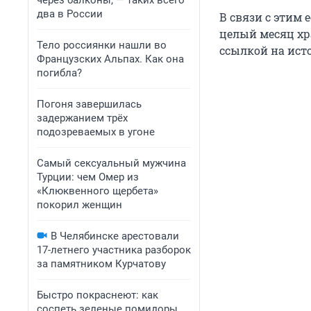
через балконы, — таких всего
два в России
В связи с этим 
целый месяц хр
Тело россиянки нашли во
ссылкой на ист
Французских Альпах. Как она
погибла?
Погоня завершилась
задержанием трёх
подозреваемых в угоне
Самый сексуальный мужчина
Турции: чем Омер из
«Клюквенного щербета»
покорил женщин
В Челябинске арестовали
17-летнего участника разборок
за памятником Курчатову
Быстро покраснеют: как
соспеть зеленые помидоры