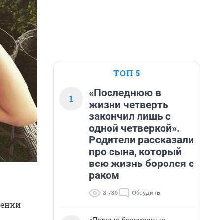
ТОП 5
«Последнюю в
1
жизни четверть
закончил лишь с
одной четверкой».
Родители рассказали
про сына, который
всю жизнь боролся с
раком
3 736
Обсудить
лении