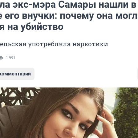
ела экс-мэра Самары нашли в
 его внучки: почему она могл
я на убийство
Бельская употребляла наркотики
1 991
 комментарий