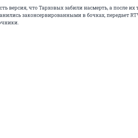
есть версия, что Тарховых забили насмерть, а после их 
анились законсервированными в бочках, передает RTV
очники.