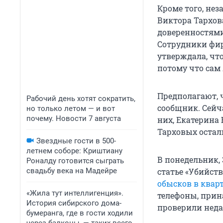
Кроме того, нез
Виктора Тархов
доверенностями
Сотрудники фир
утверждала, чт
потому что сам
Предполагают, ч
Рабочий день хотят сократить,
сообщник. Сейч
но только летом — и вот
почему. Новости 7 августа
них, Екатерина
Тарховых остали
Звездные гости в 500-
летнем соборе: Криштиану
В понедельник,
Роналду готовится сыграть
свадьбу века на Мадейре
статье «Убийств
обысков в квар
«Жила тут интеллигенция».
телефоны, прин
История сибирского дома-
проверили неда
бумеранга, где в гости ходили