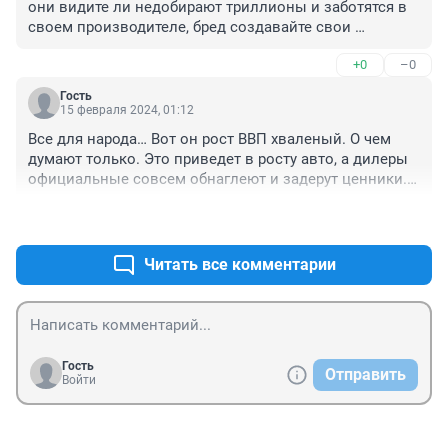
они видите ли недобирают триллионы и заботятся в 
своем производителе, бред создавайте свои 
качественные а
+0
–0
Гость
15 февраля 2024, 01:12
Все для народа… Вот он рост ВВП хваленый. О чем 
думают только. Это приведет в росту авто, а дилеры 
официальные совсем обнаглеют и задерут ценники. В 
здоровой экономике должна быть адекватная 
+1
–0
конкуренция. Браво господа чиновники….
Читать все комментарии
Гость
Отправить
Войти