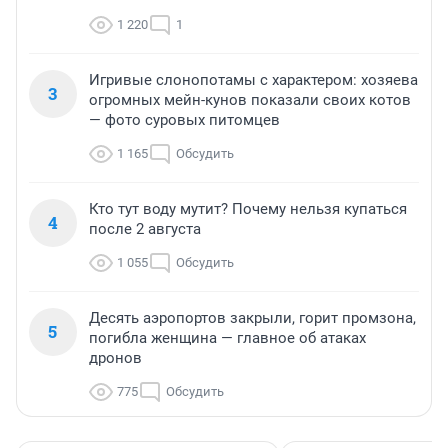
1 220
1
Игривые слонопотамы с характером: хозяева
3
огромных мейн-кунов показали своих котов
— фото суровых питомцев
1 165
Обсудить
Кто тут воду мутит? Почему нельзя купаться
4
после 2 августа
1 055
Обсудить
Десять аэропортов закрыли, горит промзона,
5
погибла женщина — главное об атаках
дронов
775
Обсудить