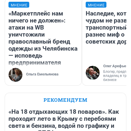
МНЕНИЕ
МНЕНИЕ
«Маркетплейс нам
Наследие, кото
ничего не должен»:
чудом не разва
атаки на WB
транспортный 
уничтожили
разнес миф о 
православный бренд
советских доро
одежды из Челябинска
— исповедь
предпринимателя
Олег Арефьев
Блогер, предпри
Ольга Емельянова
владелец в тра
бизнесе
РЕКОМЕНДУЕМ
«На 18 отдыхающих 18 поваров». Как
проходит лето в Крыму с перебоями
света и бензина, водой по графику и