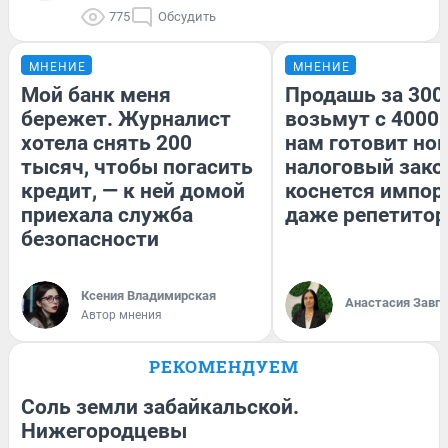
775
Обсудить
МНЕНИЕ
МНЕНИЕ
Мой банк меня
Продашь за 3000
бережет. Журналист
возьмут с 4000.
хотела снять 200
нам готовит но
тысяч, чтобы погасить
налоговый зако
кредит, — к ней домой
коснется импор
приехала служба
даже репетитор
безопасности
Ксения Владимирская
Анастасия Завг
Автор мнения
РЕКОМЕНДУЕМ
Соль земли забайкальской.
Нижегородцевы