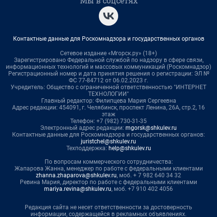
Мы в соцсетях
Контактные данные для Роскомнадзора и государственных органов
Сетевое издание «Мгорск.ру» (18+)
Зарегистрировано Федеральной службой по надзору в сфере связи,
информационных технологий и массовых коммуникаций (Роскомнадзор)
Регистрационный номер и дата принятия решения о регистрации: ЭЛ №
ФС 77-84712 от 06.02.2023 г.
Учредитель: Общество с ограниченной ответственностью "ИНТЕРНЕТ
ТЕХНОЛОГИИ"
Главный редактор: Филипцева Мария Сергеевна
Адрес редакции: 454091, г. Челябинск, проспект Ленина, 26А, стр.2, 16
этаж
Телефон: +7 (982) 730-31-35
Электронный адрес редакции:
mgorsk@shkulev.ru
Контактные данные для Роскомнадзора и государственных органов:
juristchel@shkulev.ru
Техподдержка:
help@shkulev.ru
По вопросам коммерческого сотрудничества:
Жапарова Жанна, менеджер по работе с федеральными клиентами
zhanna.zhaparova@shkulev.ru
, моб. + 7 982 640 34 32
Ревина Мария, директор по работе с федеральными клиентами
mariya.revina@shkulev.ru
, моб. +7 910 402 4056
Редакция сайта не несет ответственности за достоверность
информации, содержащейся в рекламных объявлениях.