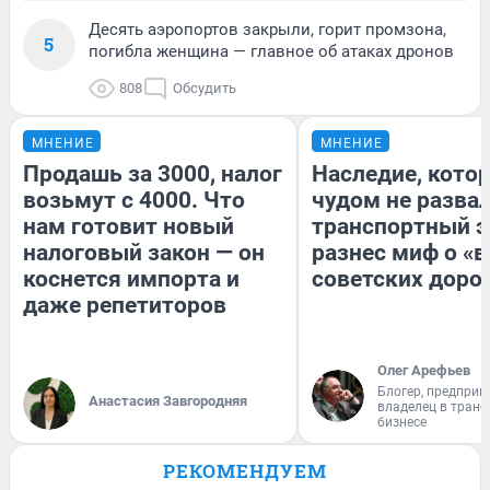
Десять аэропортов закрыли, горит промзона,
5
погибла женщина — главное об атаках дронов
808
Обсудить
МНЕНИЕ
МНЕНИЕ
Продашь за 3000, налог
Наследие, кото
возьмут с 4000. Что
чудом не разва
нам готовит новый
транспортный э
налоговый закон — он
разнес миф о «
коснется импорта и
советских доро
даже репетиторов
Олег Арефьев
Блогер, предприн
Анастасия Завгородняя
владелец в тран
бизнесе
РЕКОМЕНДУЕМ