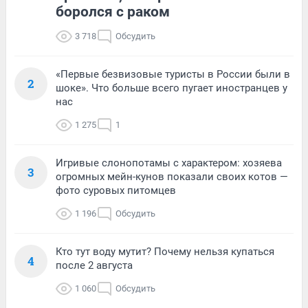
боролся с раком
3 718
Обсудить
«Первые безвизовые туристы в России были в
2
шоке». Что больше всего пугает иностранцев у
нас
1 275
1
Игривые слонопотамы с характером: хозяева
3
огромных мейн-кунов показали своих котов —
фото суровых питомцев
1 196
Обсудить
Кто тут воду мутит? Почему нельзя купаться
4
после 2 августа
1 060
Обсудить