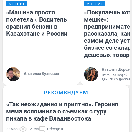
МНЕНИЕ
МНЕНИЕ
«Машина просто
«Покупаешь кот
полетела». Водитель
мешке»:
сравнил бензин в
предпринимате
Казахстане и России
рассказала, как
самом деле уст
бизнес со скла
дешевых товар
Наталья Шорохо
Анатолий Кузнецов
Открыла кофейну
деньги соцразви
РЕКОМЕНДУЕМ
«Так неожиданно и приятно». Героиня
мема вспомнила о съемках с гуру
пикапа в кафе Владивостока
22 часа
12 956
Обсудить