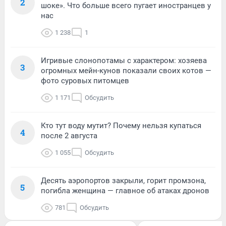
2
шоке». Что больше всего пугает иностранцев у
нас
1 238
1
Игривые слонопотамы с характером: хозяева
3
огромных мейн-кунов показали своих котов —
фото суровых питомцев
1 171
Обсудить
Кто тут воду мутит? Почему нельзя купаться
4
после 2 августа
1 055
Обсудить
Десять аэропортов закрыли, горит промзона,
5
погибла женщина — главное об атаках дронов
781
Обсудить