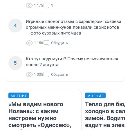
1 175
1
Игривые слонопотамы с характером: хозяева
4
огромных мейн-кунов показали своих котов
— фото суровых питомцев
1 156
Обсудить
Кто тут воду мутит? Почему нельзя купаться
5
после 2 августа
1 035
Обсудить
МНЕНИЕ
МНЕНИЕ
«Мы видим нового
Тепло для бюд
Нолана»: с каким
холодно в сало
настроем нужно
зимой. Водител
смотреть «Одиссею»,
ездит на элект