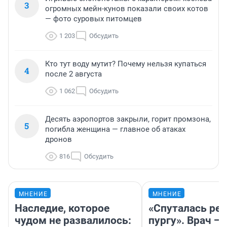
3
огромных мейн-кунов показали своих котов
— фото суровых питомцев
1 203
Обсудить
Кто тут воду мутит? Почему нельзя купаться
4
после 2 августа
1 062
Обсудить
Десять аэропортов закрыли, горит промзона,
5
погибла женщина — главное об атаках
дронов
816
Обсудить
МНЕНИЕ
МНЕНИЕ
Наследие, которое
«Спуталась реч
чудом не развалилось:
пургу». Врач — 