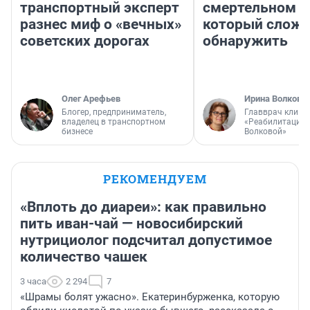
транспортный эксперт
смертельном д
разнес миф о «вечных»
который слож
советских дорогах
обнаружить
Олег Арефьев
Ирина Волкова
Блогер, предприниматель,
Главврач клини
владелец в транспортном
«Реабилитация 
бизнесе
Волковой»
РЕКОМЕНДУЕМ
«Вплоть до диареи»: как правильно
пить иван-чай — новосибирский
нутрициолог подсчитал допустимое
количество чашек
3 часа
2 294
7
«Шрамы болят ужасно». Екатеринбурженка, которую