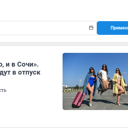
Примен
, и в Сочи».
дут в отпуск
сть