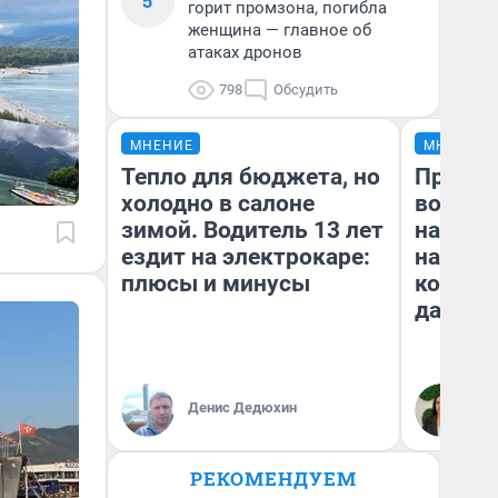
5
горит промзона, погибла
женщина — главное об
атаках дронов
798
Обсудить
МНЕНИЕ
МНЕНИЕ
Тепло для бюджета, но
Продаш
холодно в салоне
возьмут
зимой. Водитель 13 лет
нам го
ездит на электрокаре:
налого
плюсы и минусы
коснет
даже р
Денис Дедюхин
Ан
РЕКОМЕНДУЕМ