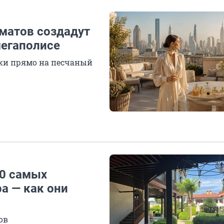
оматов создадут
мегаполисе
ки прямо на песчаный
10 самых
а — как они
ов