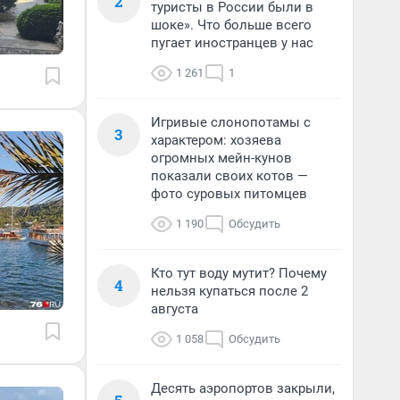
2
туристы в России были в
шоке». Что больше всего
пугает иностранцев у нас
1 261
1
Игривые слонопотамы с
3
характером: хозяева
огромных мейн-кунов
показали своих котов —
фото суровых питомцев
1 190
Обсудить
Кто тут воду мутит? Почему
4
нельзя купаться после 2
августа
1 058
Обсудить
Десять аэропортов закрыли,