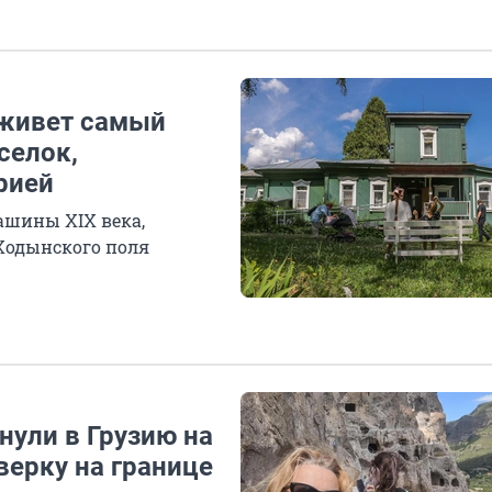
 живет самый
селок,
рией
ашины XIX века,
 Ходынского поля
нули в Грузию на
верку на границе