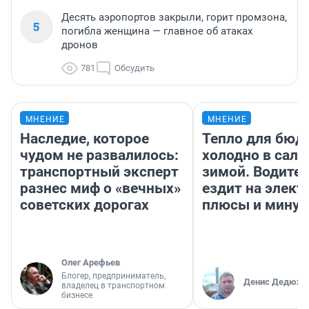
Десять аэропортов закрыли, горит промзона,
5
погибла женщина — главное об атаках
дронов
781
Обсудить
МНЕНИЕ
МНЕНИЕ
Наследие, которое
Тепло для бюд
чудом не развалилось:
холодно в сало
транспортный эксперт
зимой. Водител
разнес миф о «вечных»
ездит на элект
советских дорогах
плюсы и мину
Олег Арефьев
Блогер, предприниматель,
Денис Дедюхи
владелец в транспортном
бизнесе