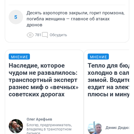
Десять аэропортов закрыли, горит промзона,
5
погибла женщина — главное об атаках
дронов
781
Обсудить
МНЕНИЕ
МНЕНИЕ
Наследие, которое
Тепло для бюд
чудом не развалилось:
холодно в сало
транспортный эксперт
зимой. Водител
разнес миф о «вечных»
ездит на элект
советских дорогах
плюсы и мину
Олег Арефьев
Блогер, предприниматель,
Денис Дедюхи
владелец в транспортном
бизнесе