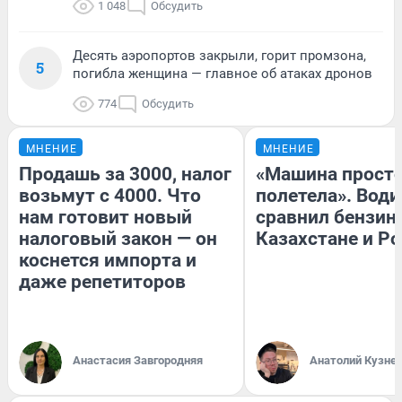
1 048
Обсудить
Десять аэропортов закрыли, горит промзона,
5
погибла женщина — главное об атаках дронов
774
Обсудить
МНЕНИЕ
МНЕНИЕ
Продашь за 3000, налог
«Машина прост
возьмут с 4000. Что
полетела». Води
нам готовит новый
сравнил бензин
налоговый закон — он
Казахстане и Р
коснется импорта и
даже репетиторов
Анастасия Завгородняя
Анатолий Кузне