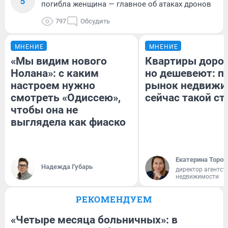
5
погибла женщина — главное об атаках дронов
797
Обсудить
МНЕНИЕ
МНЕНИЕ
«Мы видим нового
Квартиры доро
Нолана»: с каким
но дешевеют: п
настроем нужно
рынок недвижи
смотреть «Одиссею»,
сейчас такой с
чтобы она не
выглядела как фиаско
Екатерина Тороп
Надежда Губарь
директор агентст
недвижимости
РЕКОМЕНДУЕМ
«Четыре месяца больничных»: в