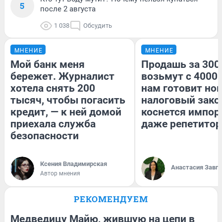
5
после 2 августа
1 038
Обсудить
МНЕНИЕ
МНЕНИЕ
Мой банк меня
Продашь за 3000
бережет. Журналист
возьмут с 4000.
хотела снять 200
нам готовит но
тысяч, чтобы погасить
налоговый зако
кредит, — к ней домой
коснется импор
приехала служба
даже репетитор
безопасности
Ксения Владимирская
Анастасия Завг
Автор мнения
РЕКОМЕНДУЕМ
Медведицу Майю, жившую на цепи в