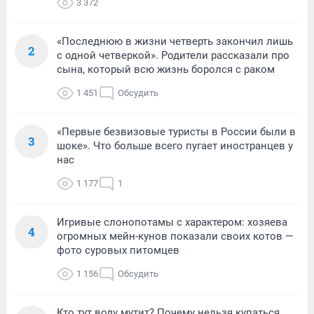
3 372
«Последнюю в жизни четверть закончил лишь
2
с одной четверкой». Родители рассказали про
сына, который всю жизнь боролся с раком
1 451
Обсудить
«Первые безвизовые туристы в России были в
3
шоке». Что больше всего пугает иностранцев у
нас
1 177
1
Игривые слонопотамы с характером: хозяева
4
огромных мейн-кунов показали своих котов —
фото суровых питомцев
1 156
Обсудить
Кто тут воду мутит? Почему нельзя купаться