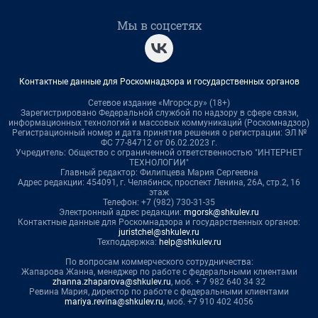
Мы в соцсетях
Контактные данные для Роскомнадзора и государственных органов
Сетевое издание «Мгорск.ру» (18+)
Зарегистрировано Федеральной службой по надзору в сфере связи,
информационных технологий и массовых коммуникаций (Роскомнадзор)
Регистрационный номер и дата принятия решения о регистрации: ЭЛ №
ФС 77-84712 от 06.02.2023 г.
Учредитель: Общество с ограниченной ответственностью "ИНТЕРНЕТ
ТЕХНОЛОГИИ"
Главный редактор: Филипцева Мария Сергеевна
Адрес редакции: 454091, г. Челябинск, проспект Ленина, 26А, стр.2, 16
этаж
Телефон: +7 (982) 730-31-35
Электронный адрес редакции:
mgorsk@shkulev.ru
Контактные данные для Роскомнадзора и государственных органов:
juristchel@shkulev.ru
Техподдержка:
help@shkulev.ru
По вопросам коммерческого сотрудничества:
Жапарова Жанна, менеджер по работе с федеральными клиентами
zhanna.zhaparova@shkulev.ru
, моб. + 7 982 640 34 32
Ревина Мария, директор по работе с федеральными клиентами
mariya.revina@shkulev.ru
, моб. +7 910 402 4056