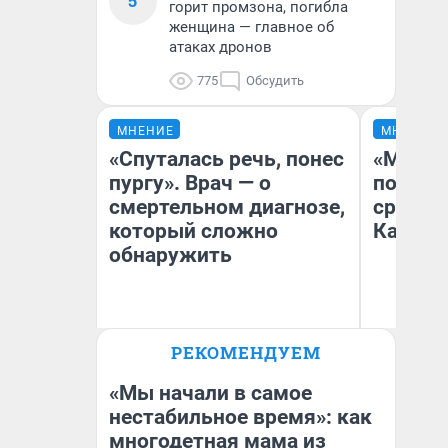
5
горит промзона, погибла
женщина — главное об
атаках дронов
775
Обсудить
МНЕНИЕ
МНЕНИЕ
«Спуталась речь, понес
«Машин
пургу». Врач — о
полете
смертельном диагнозе,
сравни
который сложно
Казахс
обнаружить
Ирина Волкова
РЕКОМЕНДУЕМ
Главврач клиники
Ан
«Реабилитация доктора
Волковой»
«Мы начали в самое
нестабильное время»: как
многодетная мама из