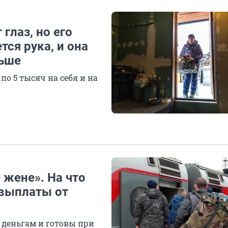
глаз, но его
ся рука, и она
льше
о 5 тысяч на себя и на
 жене». На что
 выплаты от
деньгам и готовы при