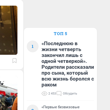
ТОП 5
«Последнюю в
1
жизни четверть
закончил лишь с
одной четверкой».
Родители рассказали
про сына, который
всю жизнь боролся с
раком
2 453
Обсудить
«Первые безвизовые