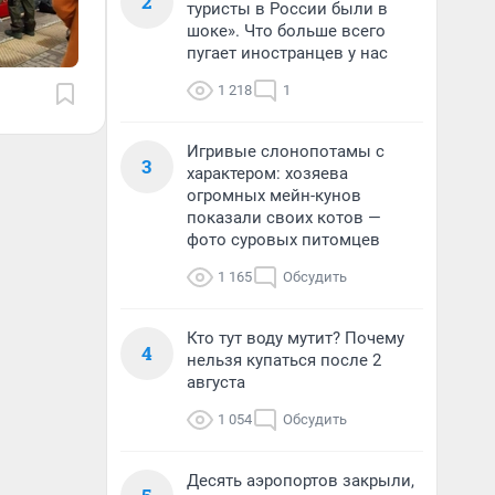
2
туристы в России были в
шоке». Что больше всего
пугает иностранцев у нас
1 218
1
Игривые слонопотамы с
3
характером: хозяева
огромных мейн-кунов
показали своих котов —
фото суровых питомцев
1 165
Обсудить
Кто тут воду мутит? Почему
4
нельзя купаться после 2
августа
1 054
Обсудить
Десять аэропортов закрыли,