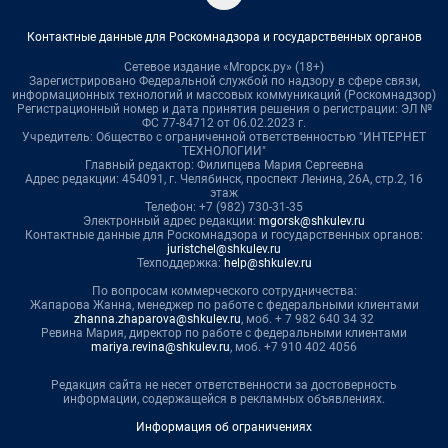
Контактные данные для Роскомнадзора и государственных органов
Сетевое издание «Мгорск.ру» (18+)
Зарегистрировано Федеральной службой по надзору в сфере связи,
информационных технологий и массовых коммуникаций (Роскомнадзор)
Регистрационный номер и дата принятия решения о регистрации: ЭЛ №
ФС 77-84712 от 06.02.2023 г.
Учредитель: Общество с ограниченной ответственностью "ИНТЕРНЕТ
ТЕХНОЛОГИИ"
Главный редактор: Филипцева Мария Сергеевна
Адрес редакции: 454091, г. Челябинск, проспект Ленина, 26А, стр.2, 16
этаж
Телефон: +7 (982) 730-31-35
Электронный адрес редакции:
mgorsk@shkulev.ru
Контактные данные для Роскомнадзора и государственных органов:
juristchel@shkulev.ru
Техподдержка:
help@shkulev.ru
По вопросам коммерческого сотрудничества:
Жапарова Жанна, менеджер по работе с федеральными клиентами
zhanna.zhaparova@shkulev.ru
, моб. + 7 982 640 34 32
Ревина Мария, директор по работе с федеральными клиентами
mariya.revina@shkulev.ru
, моб. +7 910 402 4056
Редакция сайта не несет ответственности за достоверность
информации, содержащейся в рекламных объявлениях.
Информация об ограничениях