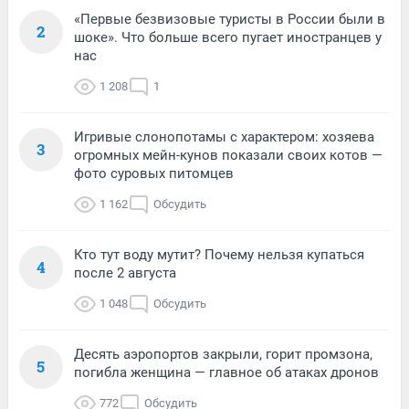
«Первые безвизовые туристы в России были в
2
шоке». Что больше всего пугает иностранцев у
нас
1 208
1
Игривые слонопотамы с характером: хозяева
3
огромных мейн-кунов показали своих котов —
фото суровых питомцев
1 162
Обсудить
Кто тут воду мутит? Почему нельзя купаться
4
после 2 августа
1 048
Обсудить
Десять аэропортов закрыли, горит промзона,
5
погибла женщина — главное об атаках дронов
772
Обсудить