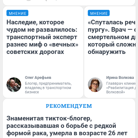
МНЕНИЕ
МНЕНИЕ
Наследие, которое
«Спуталась речь
чудом не развалилось:
пургу». Врач — о
транспортный эксперт
смертельном ди
разнес миф о «вечных»
который сложн
советских дорогах
обнаружить
Олег Арефьев
Ирина Волкова
Блогер, предприниматель,
Главврач клиник
владелец в транспортном
«Реабилитация д
бизнесе
Волковой»
РЕКОМЕНДУЕМ
Знаменитая тикток-блогер,
рассказывавшая о борьбе с редкой
формой рака, умерла в возрасте 26 лет