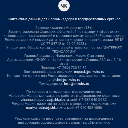
Контактные данные для Роскомнадзора и государственных органов
Сетевое издание «Мгорск.ру» (18+)
Зарегистрировано Федеральной службой по надзору в сфере связи,
информационных технологий и массовых коммуникаций (Роскомнадзор)
Регистрационный номер и дата принятия решения о регистрации: ЭЛ №
ФС 77-84712 от 06.02.2023 г.
Учредитель: Общество с ограниченной ответственностью "ИНТЕРНЕТ
ТЕХНОЛОГИИ"
Главный редактор: Филипцева Мария Сергеевна
Адрес редакции: 454091, г. Челябинск, проспект Ленина, 26А, стр.2, 16
этаж
Телефон: +7 (982) 730-31-35
Электронный адрес редакции:
mgorsk@shkulev.ru
Контактные данные для Роскомнадзора и государственных органов:
juristchel@shkulev.ru
Техподдержка:
help@shkulev.ru
По вопросам коммерческого сотрудничества:
Жапарова Жанна, менеджер по работе с федеральными клиентами
zhanna.zhaparova@shkulev.ru
, моб. + 7 982 640 34 32
Ревина Мария, директор по работе с федеральными клиентами
mariya.revina@shkulev.ru
, моб. +7 910 402 4056
Редакция сайта не несет ответственности за достоверность
информации, содержащейся в рекламных объявлениях.