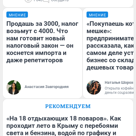
МНЕНИЕ
МНЕНИЕ
Продашь за 3000, налог
«Покупаешь кот
возьмут с 4000. Что
мешке»:
нам готовит новый
предпринимате
налоговый закон — он
рассказала, как
коснется импорта и
самом деле уст
даже репетиторов
бизнес со скла
дешевых товар
Наталья Шорохо
Анастасия Завгородняя
Открыла кофейну
деньги соцразви
РЕКОМЕНДУЕМ
«На 18 отдыхающих 18 поваров». Как
проходит лето в Крыму с перебоями
света и бензина, водой по графику и