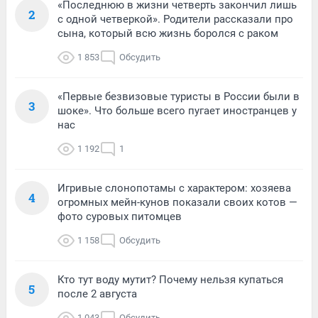
«Последнюю в жизни четверть закончил лишь
2
с одной четверкой». Родители рассказали про
сына, который всю жизнь боролся с раком
1 853
Обсудить
«Первые безвизовые туристы в России были в
3
шоке». Что больше всего пугает иностранцев у
нас
1 192
1
Игривые слонопотамы с характером: хозяева
4
огромных мейн-кунов показали своих котов —
фото суровых питомцев
1 158
Обсудить
Кто тут воду мутит? Почему нельзя купаться
5
после 2 августа
1 043
Обсудить