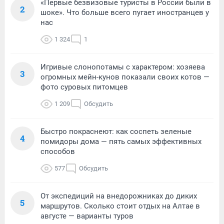
«Первые безвизовые туристы в России были в
2
шоке». Что больше всего пугает иностранцев у
нас
1 324
1
Игривые слонопотамы с характером: хозяева
3
огромных мейн-кунов показали своих котов —
фото суровых питомцев
1 209
Обсудить
Быстро покраснеют: как соспеть зеленые
4
помидоры дома — пять самых эффективных
способов
577
Обсудить
От экспедиций на внедорожниках до диких
5
маршрутов. Сколько стоит отдых на Алтае в
августе — варианты туров