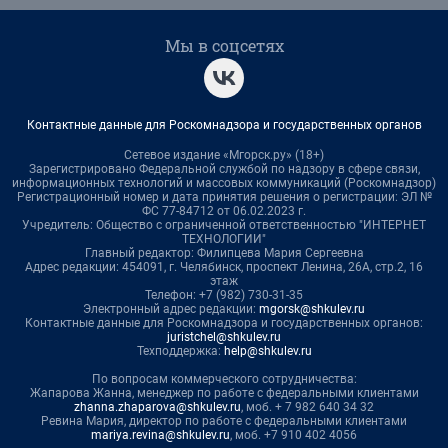
Мы в соцсетях
Контактные данные для Роскомнадзора и государственных органов
Сетевое издание «Мгорск.ру» (18+)
Зарегистрировано Федеральной службой по надзору в сфере связи,
информационных технологий и массовых коммуникаций (Роскомнадзор)
Регистрационный номер и дата принятия решения о регистрации: ЭЛ №
ФС 77-84712 от 06.02.2023 г.
Учредитель: Общество с ограниченной ответственностью "ИНТЕРНЕТ
ТЕХНОЛОГИИ"
Главный редактор: Филипцева Мария Сергеевна
Адрес редакции: 454091, г. Челябинск, проспект Ленина, 26А, стр.2, 16
этаж
Телефон: +7 (982) 730-31-35
Электронный адрес редакции:
mgorsk@shkulev.ru
Контактные данные для Роскомнадзора и государственных органов:
juristchel@shkulev.ru
Техподдержка:
help@shkulev.ru
По вопросам коммерческого сотрудничества:
Жапарова Жанна, менеджер по работе с федеральными клиентами
zhanna.zhaparova@shkulev.ru
, моб. + 7 982 640 34 32
Ревина Мария, директор по работе с федеральными клиентами
mariya.revina@shkulev.ru
, моб. +7 910 402 4056