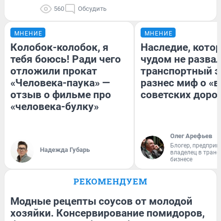
560
Обсудить
МНЕНИЕ
МНЕНИЕ
Колобок-колобок, я
Наследие, кото
тебя боюсь! Ради чего
чудом не разва
отложили прокат
транспортный э
«Человека-паука» —
разнес миф о «
отзыв о фильме про
советских доро
«человека-булку»
Олег Арефьев
Блогер, предприн
Надежда Губарь
владелец в тран
бизнесе
РЕКОМЕНДУЕМ
Модные рецепты соусов от молодой
хозяйки. Консервирование помидоров,