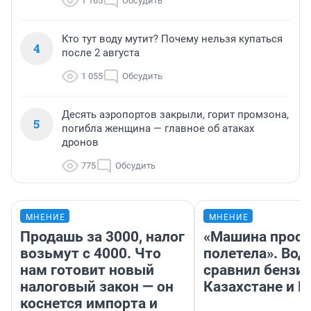
1 165
Обсудить
Кто тут воду мутит? Почему нельзя купаться
4
после 2 августа
1 055
Обсудить
Десять аэропортов закрыли, горит промзона,
5
погибла женщина — главное об атаках
дронов
775
Обсудить
МНЕНИЕ
МНЕНИЕ
Продашь за 3000, налог
«Машина прост
возьмут с 4000. Что
полетела». Вод
нам готовит новый
сравнил бензин
налоговый закон — он
Казахстане и Р
коснется импорта и