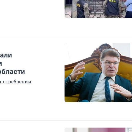
жали
м
области
употреблении