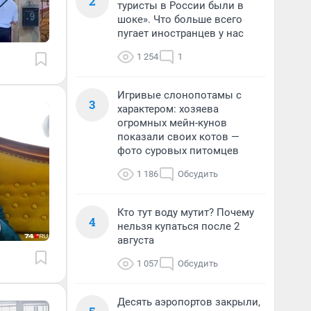
2
туристы в России были в
шоке». Что больше всего
пугает иностранцев у нас
1 254
1
Игривые слонопотамы с
3
характером: хозяева
огромных мейн-кунов
показали своих котов —
фото суровых питомцев
1 186
Обсудить
Кто тут воду мутит? Почему
4
нельзя купаться после 2
августа
1 057
Обсудить
Десять аэропортов закрыли,