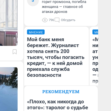
5
горит промзона, погибла
женщина — главное об
атаках дронов
796
Обсудить
МНЕНИЕ
МНЕНИЕ
Мой банк меня
«Марке
бережет. Журналист
ничего
хотела снять 200
атаки 
тысяч, чтобы погасить
уничто
кредит, — к ней домой
правос
приехала служба
одежды
безопасности
— испо
предпр
Ксения Владимирская
РЕКОМЕНДУЕМ
Ол
Автор мнения
«Плохо, как никогда до
этого»: таролог о судьбе