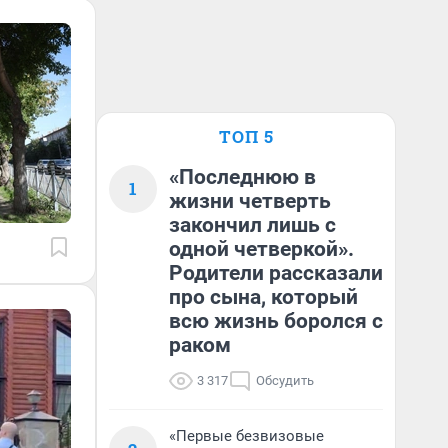
ТОП 5
«Последнюю в
1
жизни четверть
закончил лишь с
одной четверкой».
Родители рассказали
про сына, который
всю жизнь боролся с
раком
3 317
Обсудить
«Первые безвизовые