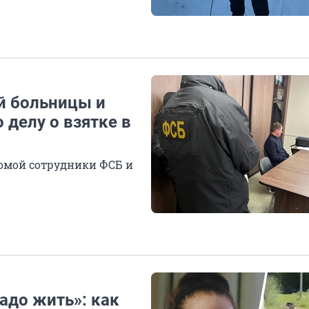
й больницы и
делу о взятке в
омой сотрудники ФСБ и
надо жить»: как