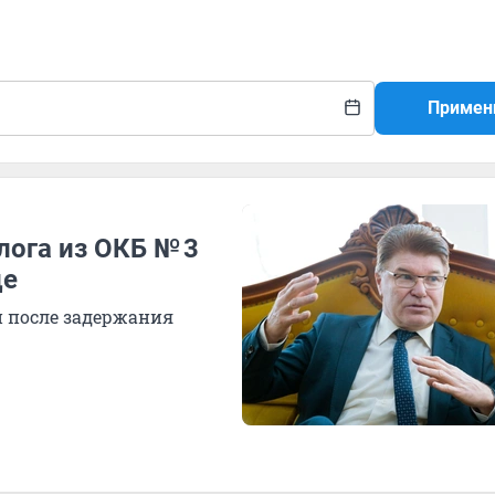
Примен
лога из ОКБ № 3
це
 после задержания