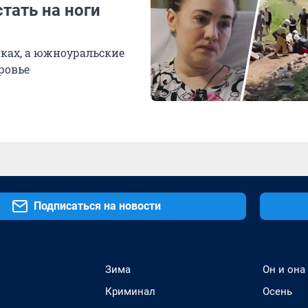
тать на ноги
иках, а южноуральские
ровье
Подписаться на новости
Зима
Он и она
Криминал
Осень