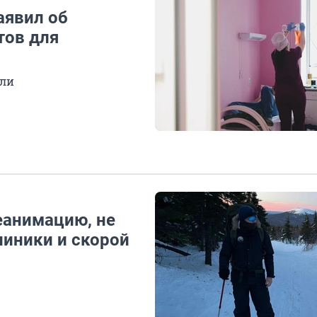
аявил об
тов для
ули
еанимацию, не
иники и скорой