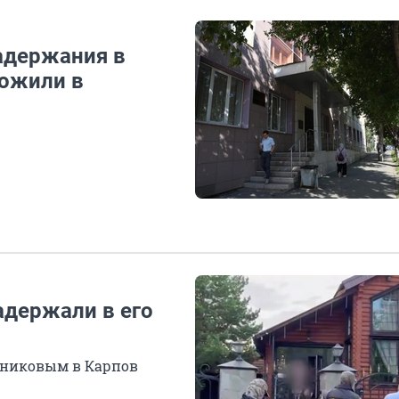
задержания в
ложили в
адержали в его
ьниковым в Карпов