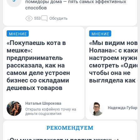
помидоры дома — пять самых эффективных
способов
553
Обсудить
МНЕНИЕ
МНЕНИЕ
«Покупаешь кота в
«Мы видим нов
мешке»:
Нолана»: с каки
предприниматель
настроем нужн
рассказала, как на
смотреть «Одис
самом деле устроен
чтобы она не
бизнес со складами
выглядела как 
дешевых товаров
Наталья Шорохова
Надежда Губарь
Открыла кофейную точку на
деньги соцразвития
РЕКОМЕНДУЕМ