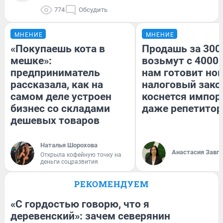
774
Обсудить
МНЕНИЕ
МНЕНИЕ
«Покупаешь кота в
Продашь за 3000
мешке»:
возьмут с 4000.
предприниматель
нам готовит но
рассказала, как на
налоговый зако
самом деле устроен
коснется импор
бизнес со складами
даже репетитор
дешевых товаров
Наталья Шорохова
Анастасия Завг
Открыла кофейную точку на
деньги соцразвития
РЕКОМЕНДУЕМ
«С гордостью говорю, что я
деревенский»: зачем северянин