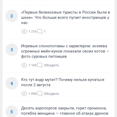
«Первые безвизовые туристы в России были в
2
шоке». Что больше всего пугает иностранцев у
нас
1 216
1
Игривые слонопотамы с характером: хозяева
3
огромных мейн-кунов показали своих котов —
фото суровых питомцев
1 165
Обсудить
Кто тут воду мутит? Почему нельзя купаться
4
после 2 августа
1 054
Обсудить
Десять аэропортов закрыли, горит промзона,
5
погибла женщина — главное об атаках дронов