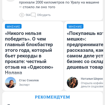
проехали 2000 километров по Уралу на машине
— стоило ли оно того
564
Обсудить
МНЕНИЕ
МНЕНИЕ
«Никого нельзя
«Покупаешь кот
победить». О чем
мешке»:
главный блокбастер
предпринимате
этого года, который
рассказала, как
бьет рекорды в
самом деле уст
прокате: честный
бизнес со скла
отзыв на «Одиссею»
дешевых товар
Нолана
Наталья Шорохо
Стас Соколов
Открыла кофейну
Эксперт
деньги соцразви
РЕКОМЕНДУЕМ