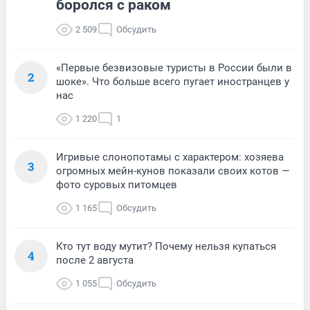
боролся с раком
2 509
Обсудить
«Первые безвизовые туристы в России были в
2
шоке». Что больше всего пугает иностранцев у
нас
1 220
1
Игривые слонопотамы с характером: хозяева
3
огромных мейн-кунов показали своих котов —
фото суровых питомцев
1 165
Обсудить
Кто тут воду мутит? Почему нельзя купаться
4
после 2 августа
1 055
Обсудить