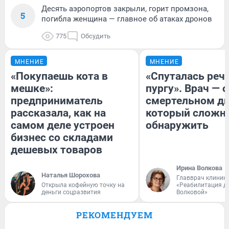
Десять аэропортов закрыли, горит промзона,
5
погибла женщина — главное об атаках дронов
775
Обсудить
МНЕНИЕ
МНЕНИЕ
«Покупаешь кота в
«Спуталась речь
мешке»:
пургу». Врач — о
предприниматель
смертельном ди
рассказала, как на
который сложн
самом деле устроен
обнаружить
бизнес со складами
дешевых товаров
Ирина Волкова
Наталья Шорохова
Главврач клиник
Открыла кофейную точку на
«Реабилитация д
деньги соцразвития
Волковой»
РЕКОМЕНДУЕМ