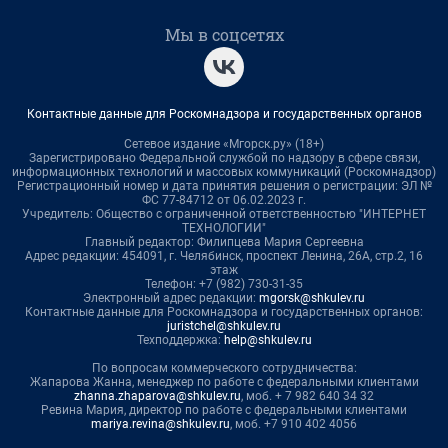
Мы в соцсетях
Контактные данные для Роскомнадзора и государственных органов
Сетевое издание «Мгорск.ру» (18+)
Зарегистрировано Федеральной службой по надзору в сфере связи,
информационных технологий и массовых коммуникаций (Роскомнадзор)
Регистрационный номер и дата принятия решения о регистрации: ЭЛ №
ФС 77-84712 от 06.02.2023 г.
Учредитель: Общество с ограниченной ответственностью "ИНТЕРНЕТ
ТЕХНОЛОГИИ"
Главный редактор: Филипцева Мария Сергеевна
Адрес редакции: 454091, г. Челябинск, проспект Ленина, 26А, стр.2, 16
этаж
Телефон: +7 (982) 730-31-35
Электронный адрес редакции:
mgorsk@shkulev.ru
Контактные данные для Роскомнадзора и государственных органов:
juristchel@shkulev.ru
Техподдержка:
help@shkulev.ru
По вопросам коммерческого сотрудничества:
Жапарова Жанна, менеджер по работе с федеральными клиентами
zhanna.zhaparova@shkulev.ru
, моб. + 7 982 640 34 32
Ревина Мария, директор по работе с федеральными клиентами
mariya.revina@shkulev.ru
, моб. +7 910 402 4056