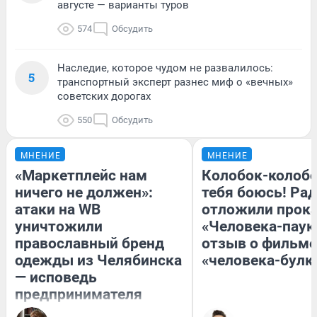
августе — варианты туров
574
Обсудить
Наследие, которое чудом не развалилось:
5
транспортный эксперт разнес миф о «вечных»
советских дорогах
550
Обсудить
МНЕНИЕ
МНЕНИЕ
«Маркетплейс нам
Колобок-колобо
ничего не должен»:
тебя боюсь! Рад
атаки на WB
отложили прок
уничтожили
«Человека-паук
православный бренд
отзыв о фильме
одежды из Челябинска
«человека-булк
— исповедь
предпринимателя