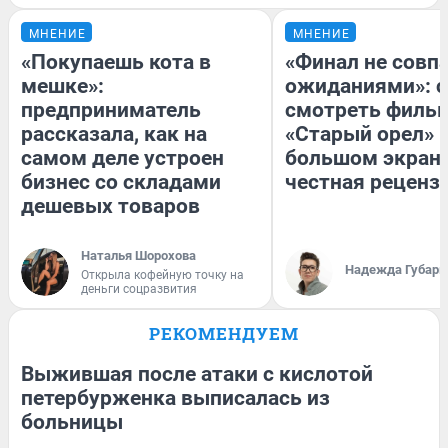
МНЕНИЕ
МНЕНИЕ
«Покупаешь кота в
«Финал не совпа
мешке»:
ожиданиями»: с
предприниматель
смотреть филь
рассказала, как на
«Старый орел» 
самом деле устроен
большом экран
бизнес со складами
честная реценз
дешевых товаров
Наталья Шорохова
Надежда Губарь
Открыла кофейную точку на
деньги соцразвития
РЕКОМЕНДУЕМ
Выжившая после атаки с кислотой
петербурженка выписалась из
больницы