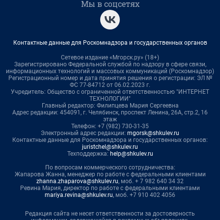
Мы в соцсетях
Контактные данные для Роскомнадзора и государственных органов
Сетевое издание «Мгорск.ру» (18+)
Зарегистрировано Федеральной службой по надзору в сфере связи,
информационных технологий и массовых коммуникаций (Роскомнадзор)
Регистрационный номер и дата принятия решения о регистрации: ЭЛ №
ФС 77-84712 от 06.02.2023 г.
Учредитель: Общество с ограниченной ответственностью "ИНТЕРНЕТ
ТЕХНОЛОГИИ"
Главный редактор: Филипцева Мария Сергеевна
Адрес редакции: 454091, г. Челябинск, проспект Ленина, 26А, стр.2, 16
этаж
Телефон: +7 (982) 730-31-35
Электронный адрес редакции:
mgorsk@shkulev.ru
Контактные данные для Роскомнадзора и государственных органов:
juristchel@shkulev.ru
Техподдержка:
help@shkulev.ru
По вопросам коммерческого сотрудничества:
Жапарова Жанна, менеджер по работе с федеральными клиентами
zhanna.zhaparova@shkulev.ru
, моб. + 7 982 640 34 32
Ревина Мария, директор по работе с федеральными клиентами
mariya.revina@shkulev.ru
, моб. +7 910 402 4056
Редакция сайта не несет ответственности за достоверность